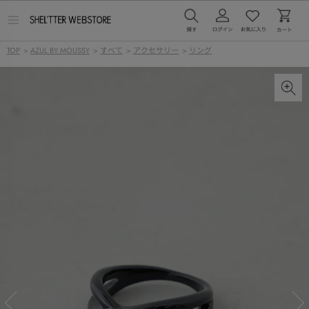
メ
ニ
ュ
TOP
>
AZUL BY MOUSSY
>
すべて
>
アクセサリー
>
リング
ー
を
開
く