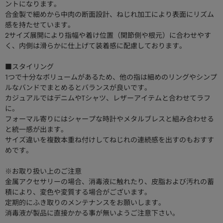
ントになります。
合金製で細めから中肉の断面設計、ねじれ加工により表面にリズム
感を持たせています。
2サイズ展開により指幅や着け位置（関節側や根元）に合わせやす
く、内側は滑らかに仕上げて装着感に配慮しております。
■スタイリング
1つで十分なボリュームがあるため、他の指は細めのリングやシンプ
ルなバンドでまとめるとバランスが良いです。
カジュアルではデニムやTシャツ、レザーアイテムと合わせてラフ
に。
フォーマル寄りにはシャープな時計やメタルブレスと組み合わせる
と統一感が出ます。
サイズ違いを複数本重ね付けしてねじれの連続感を出すのもおすす
めです。
※お取り扱い上のご注意
金属アクセサリーの場合、消毒液に触れたり、皮脂および汚れの蓄
積により、変色や変質する場合がございます。
定期的にふき取りのメンテナンスをお願いします。
消毒液が製品に直接かかる事が無いようご注意下さい。