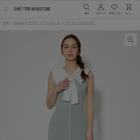
メ
ニ
ュ
TOP
>
rienda
>
すべて
>
ワンピース
>
ワンピース(ロング）
ー
を
開
く