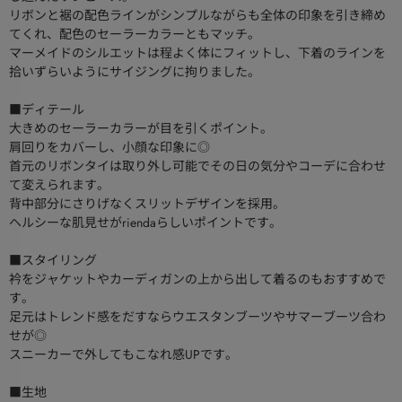
リボンと裾の配色ラインがシンプルながらも全体の印象を引き締め
てくれ、配色のセーラーカラーともマッチ。
マーメイドのシルエットは程よく体にフィットし、下着のラインを
拾いずらいようにサイジングに拘りました。
■ディテール
大きめのセーラーカラーが目を引くポイント。
肩回りをカバーし、小顔な印象に◎
首元のリボンタイは取り外し可能でその日の気分やコーデに合わせ
て変えられます。
背中部分にさりげなくスリットデザインを採用。
ヘルシーな肌見せがriendaらしいポイントです。
■スタイリング
衿をジャケットやカーディガンの上から出して着るのもおすすめで
す。
足元はトレンド感をだすならウエスタンブーツやサマーブーツ合わ
せが◎
スニーカーで外してもこなれ感UPです。
■生地