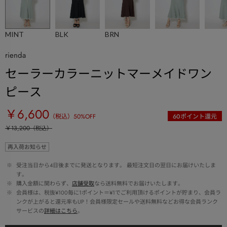
MINT
BLK
BRN
rienda
セーラーカラーニットマーメイドワン
ピース
￥6,600
（税込）
50
%OFF
60
ポイント還元
￥13,200
（税込）
再入荷お知らせ
 ※ 
受注当日から4日後までに発送となります。 最短注文日の翌日にお届けいたしま
す。
 ※ 
購入金額に関わらず、
店舗受取
なら送料無料でお届けいたします。
 ※ 
会員様は、税抜¥100毎に1ポイント＝¥1でご利用頂けるポイントが貯まり、会員ラ
ンクが上がると還元率もUP！会員様限定セールや送料無料などお得な会員ランク
サービスの
詳細はこちら
。