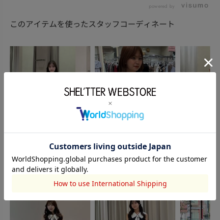
powered by
このアイテムを使ったスタッフコーディネート
AZUL BY MOUSSY
rienda
rienda
momone
姫野涼花
竹森 響
152cm
153cm
156cm