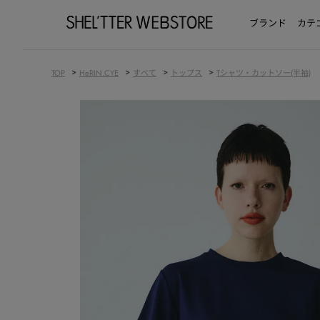
ブランド
カテ
>
>
>
>
TOP
HeRIN.CYE
すべて
トップス
Tシャツ・カットソー(半袖)