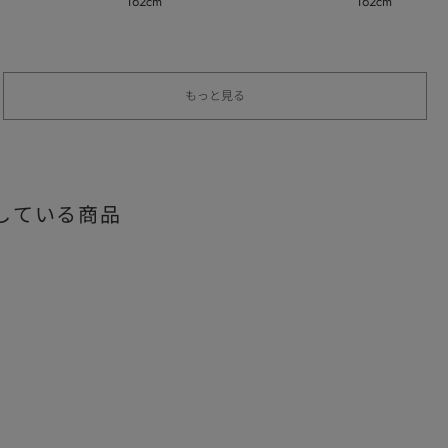
162cm
162cm
秋】
秋】
もっと見る
している商品