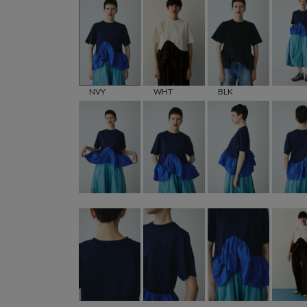
NVY
WHT
BLK