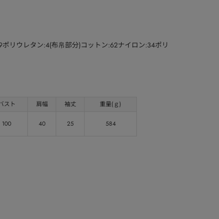
9ポリウレタン:4(布帛部分)コットン:62ナイロン:34ポリ
バスト
肩幅
袖丈
重量(ｇ)
100
40
25
584