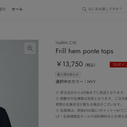
ゴリ
セール
HeRIN.CYE
Frill hem ponte tops
￥13,750
125
ポイ
（税込）
再入荷お知らせ
選択中のカラー：NVY
※
受注当日から4日後までに発送となります。
※
掲載中の在庫数は目安となります。ご注文
実際の在庫状況が異なる場合がございます。
※
会員様は、税抜¥100毎に1ポイント＝¥1
UP！会員様限定セールや送料無料などお得な