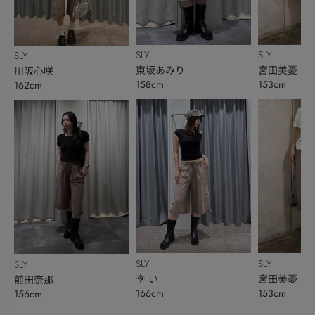
SLY
SLY
SLY
東坂あみり
宮田美憂
川阪心咲
158cm
153cm
162cm
SLY
SLY
SLY
李 い
宮田美憂
前田奈那
166cm
153cm
156cm