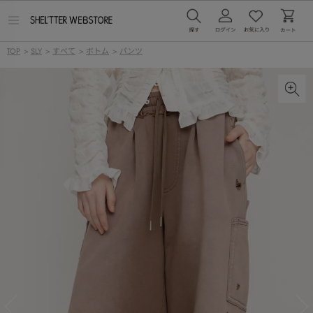
メ
ニ
ュ
TOP
>
SLY
>
すべて
>
ボトム
>
パンツ
ー
を
開
く