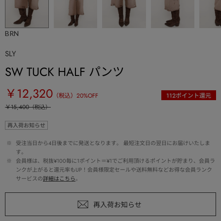
BRN
SLY
SW TUCK HALF パンツ
￥12,320
（税込）
20
%OFF
112
ポイント還元
￥15,400
（税込）
再入荷お知らせ
 ※ 
受注当日から4日後までに発送となります。 最短注文日の翌日にお届けいたしま
す。
 ※ 
会員様は、税抜¥100毎に1ポイント＝¥1でご利用頂けるポイントが貯まり、会員ラ
ンクが上がると還元率もUP！会員様限定セールや送料無料などお得な会員ランク
サービスの
詳細はこちら
。