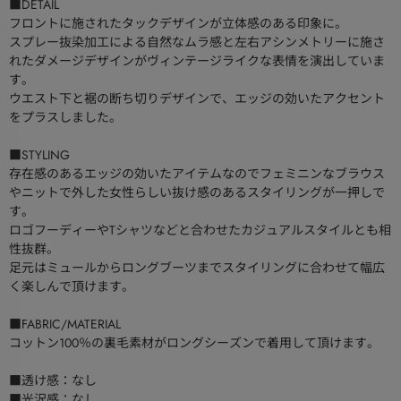
■DETAIL
フロントに施されたタックデザインが立体感のある印象に。
スプレー抜染加工による自然なムラ感と左右アシンメトリーに施さ
れたダメージデザインがヴィンテージライクな表情を演出していま
す。
ウエスト下と裾の断ち切りデザインで、エッジの効いたアクセント
をプラスしました。
■STYLING
存在感のあるエッジの効いたアイテムなのでフェミニンなブラウス
やニットで外した女性らしい抜け感のあるスタイリングが一押しで
す。
ロゴフーディーやTシャツなどと合わせたカジュアルスタイルとも相
性抜群。
足元はミュールからロングブーツまでスタイリングに合わせて幅広
く楽しんで頂けます。
■FABRIC/MATERIAL
コットン100％の裏毛素材がロングシーズンで着用して頂けます。
■透け感：なし
■光沢感：なし