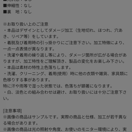
■伸縮性：なし
■裏 地：なし
※お取り扱い上のご注意
・本品はデザインとしてダメージ加工（生地切れ、ほつれ、穴あ
き、リペア等）をしています。
・着脱及び着用時の引っ掛かりにご注意下さい。加工特徴により、
一点一点表情が異なります。
・洗濯や着用の繰り返し等により、ダメージ箇所が広がる場合があ
りますが、加工特性をご理解頂き、製品の変化をお楽しみ下さい。
・本品は素材の特性上色落ちします。
・洗濯、クリーニング、着用(使用）時に他の衣類や雑貨、家具類に
色移りする事があります。
特に汗や雨等で湿った状態では、色落ちが顕著になります。
・白、淡色との組み合わせは避け、お取り扱いには十分ご注意下さ
い。
[注意事項]
※画像の商品はサンプルです。実際の商品と仕様、加工が若干異な
る場合があります。
※画像の商品は光の照射や角度、お使いのモニター環境により、実