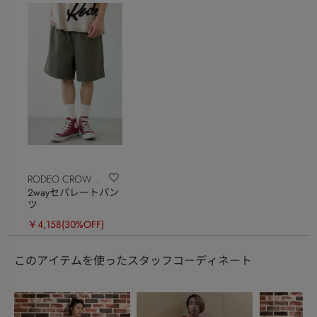
RODEO CROWNS
2wayセパレートパン
WIDE BOWL
ツ
￥4,158
(30%OFF)
このアイテムを使ったスタッフコーディネート