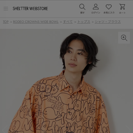
メ
ニ
ュ
TOP
>
RODEO CROWNS WIDE BOWL
>
すべて
>
トップス
>
シャツ・ブラウス
ー
を
開
く