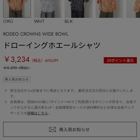
ORG
WHT
BLK
RODEO CROWNS WIDE BOWL
ドローイングホエールシャツ
￥3,234
（税込）
40
%OFF
29
ポイント還元
￥5,390
（税込）
再入荷お知らせ
 ※ 
受注当日から4日後までに発送となります。 最短注文日の翌日にお届けいたしま
す。
 ※ 
会員様は、税抜¥100毎に1ポイント＝¥1でご利用頂けるポイントが貯まり、会員ラ
ンクが上がると還元率もUP！会員様限定セールや送料無料などお得な会員ランク
サービスの
詳細はこちら
。