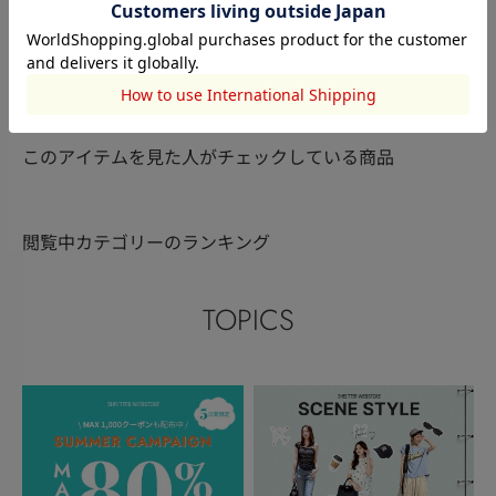
RODEO CROWNS WIDE
RODEO CROWNS WIDE
RODEO CRO
BOWL
名達凌
BOWL
名達凌
BOWL
片山快莉
163cm
163cm
171cm
このアイテムを見た人がチェックしている商品
閲覧中カテゴリーのランキング
TOPICS