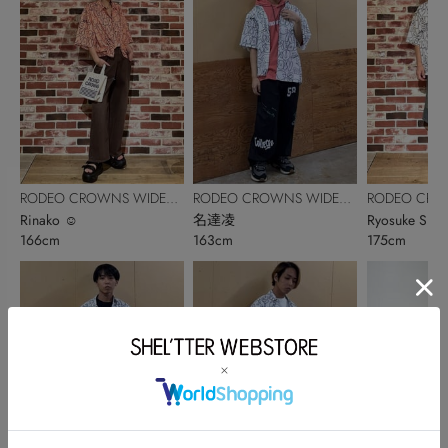
RODEO CROWNS WIDE
RODEO CROWNS WIDE
RODEO CRO
BOWL
Rinako ☺︎
BOWL
名達凌
BOWL
Ryosuke Suzu
166cm
163cm
175cm