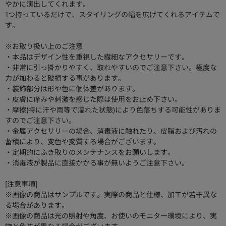
やかに演出してくれます。
1つ持っているだけで、スタイリングの幅を広げてくれるアイテムで
す。
※お取り扱い上のご注意
・本品はデザイン性を重視した繊細なアクセサリーです。
・非常に引っ掛かりやすく、取れやすいのでご注意下さい。極度な
力が加わると破損する事があります。
・装飾部分は形や色に個体差があります。
・皮膚に痒みや刺激を感じた際は使用をお止め下さい。
・摩擦(特に汗や雨等で濡れた状態)により色落ちする可能性がありま
すのでご注意下さい。
・金属アクセサリーの場合、消毒液に触れたり、皮脂および汚れの
蓄積により、変色や変質する場合がございます。
・定期的にふき取りのメンテナンスをお願いします。
・消毒液が製品に直接かかる事が無いようご注意下さい。
[注意事項]
※画像の商品はサンプルです。実際の商品と仕様、加工が若干異な
る場合があります。
※画像の商品は光の照射や角度、お使いのモニター環境により、実