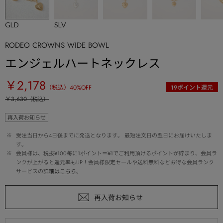
GLD
SLV
RODEO CROWNS WIDE BOWL
エンジェルハートネックレス
￥2,178
（税込）
40
%OFF
19
ポイント還元
￥3,630
（税込）
再入荷お知らせ
 ※ 
受注当日から4日後までに発送となります。 最短注文日の翌日にお届けいたしま
す。
 ※ 
会員様は、税抜¥100毎に1ポイント＝¥1でご利用頂けるポイントが貯まり、会員ラ
ンクが上がると還元率もUP！会員様限定セールや送料無料などお得な会員ランク
サービスの
詳細はこちら
。