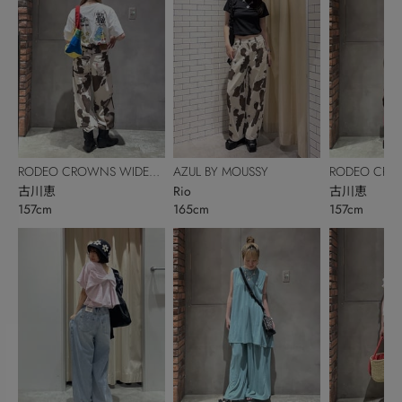
RODEO CROWNS WIDE
AZUL BY MOUSSY
RODEO CRO
BOWL
古川恵
Rio
BOWL
古川恵
157cm
165cm
157cm