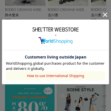
RODEO CROWNS WIDE
RODEO CROWNS WIDE
RODEO CRO
BOWL
鈴木愛未
BOWL
古川恵
BOWL
古川恵
157cm
157cm
157cm
このアイテムを見た人がチェックしている商品
閲覧中カテゴリーのランキング
TOPICS