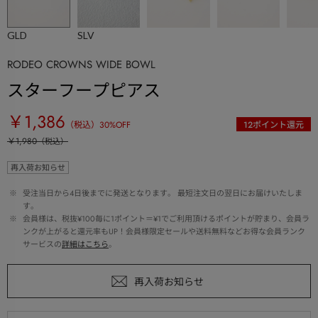
GLD
SLV
RODEO CROWNS WIDE BOWL
スターフープピアス
￥1,386
（税込）
30
%OFF
12
ポイント還元
￥1,980
（税込）
再入荷お知らせ
 ※ 
受注当日から4日後までに発送となります。 最短注文日の翌日にお届けいたしま
す。
 ※ 
会員様は、税抜¥100毎に1ポイント＝¥1でご利用頂けるポイントが貯まり、会員ラ
ンクが上がると還元率もUP！会員様限定セールや送料無料などお得な会員ランク
サービスの
詳細はこちら
。