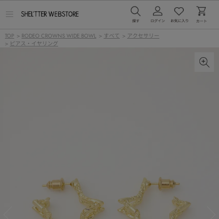
メ
ニ
ュ
TOP
>
RODEO CROWNS WIDE BOWL
>
すべて
>
アクセサリー
ー
>
ピアス・イヤリング
を
開
く