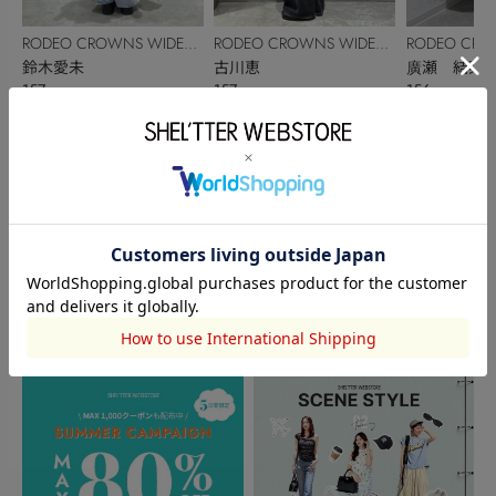
RODEO CROWNS WIDE
RODEO CROWNS WIDE
RODEO CRO
BOWL
鈴木愛未
BOWL
古川恵
BOWL
廣瀬 結菜
157cm
157cm
156cm
このアイテムを見た人がチェックしている商品
閲覧中カテゴリーのランキング
TOPICS