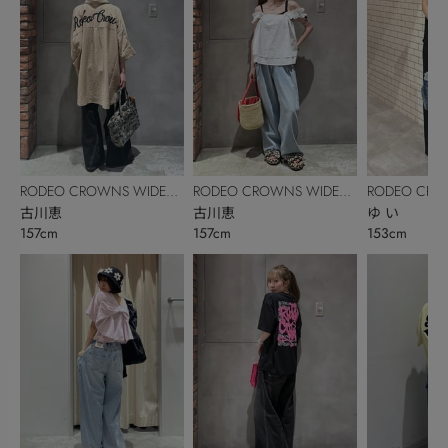
RODEO CROWNS WIDE
RODEO CROWNS WIDE
RODEO CRO
BOWL
古川恵
BOWL
古川恵
BOWL
ゆ い
157cm
157cm
153cm