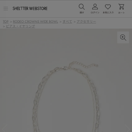
メ
ニ
ュ
TOP
>
RODEO CROWNS WIDE BOWL
>
すべて
>
アクセサリー
ー
>
ピアス・イヤリング
を
開
く