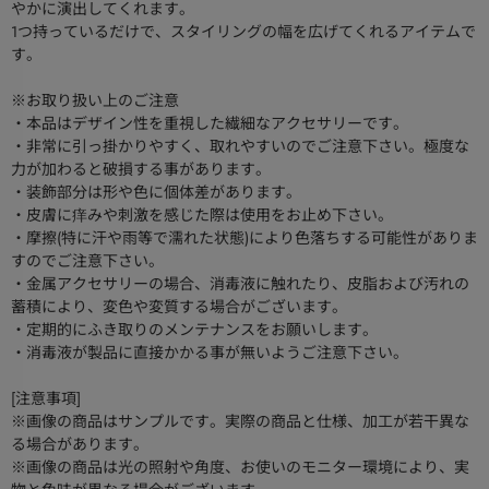
やかに演出してくれます。
1つ持っているだけで、スタイリングの幅を広げてくれるアイテムで
す。
※お取り扱い上のご注意
・本品はデザイン性を重視した繊細なアクセサリーです。
・非常に引っ掛かりやすく、取れやすいのでご注意下さい。極度な
力が加わると破損する事があります。
・装飾部分は形や色に個体差があります。
・皮膚に痒みや刺激を感じた際は使用をお止め下さい。
・摩擦(特に汗や雨等で濡れた状態)により色落ちする可能性がありま
すのでご注意下さい。
・金属アクセサリーの場合、消毒液に触れたり、皮脂および汚れの
蓄積により、変色や変質する場合がございます。
・定期的にふき取りのメンテナンスをお願いします。
・消毒液が製品に直接かかる事が無いようご注意下さい。
[注意事項]
※画像の商品はサンプルです。実際の商品と仕様、加工が若干異な
る場合があります。
※画像の商品は光の照射や角度、お使いのモニター環境により、実