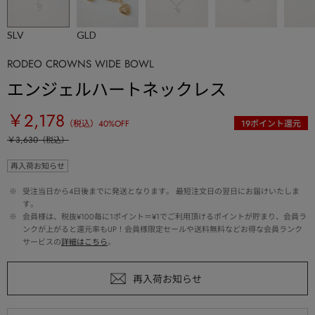
SLV
GLD
RODEO CROWNS WIDE BOWL
エンジェルハートネックレス
￥2,178
（税込）
40
%OFF
19
ポイント還元
￥3,630
（税込）
再入荷お知らせ
 ※ 
受注当日から4日後までに発送となります。 最短注文日の翌日にお届けいたしま
す。
 ※ 
会員様は、税抜¥100毎に1ポイント＝¥1でご利用頂けるポイントが貯まり、会員ラ
ンクが上がると還元率もUP！会員様限定セールや送料無料などお得な会員ランク
サービスの
詳細はこちら
。