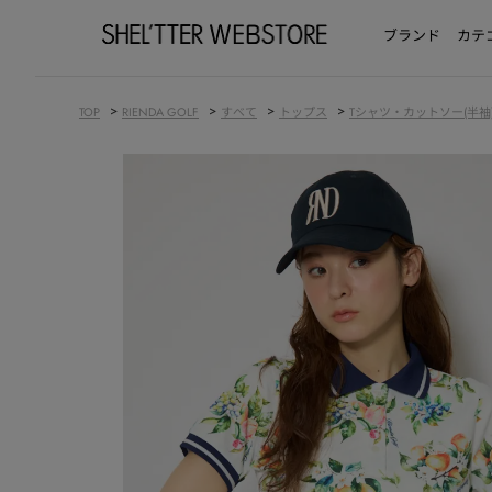
ブランド
カテ
>
>
>
>
TOP
RIENDA GOLF
すべて
トップス
Tシャツ・カットソー(半袖