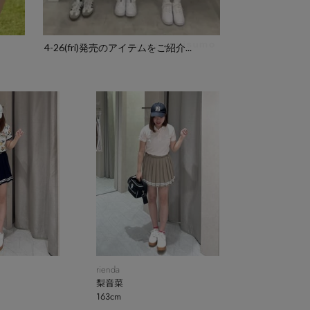
powered by
4-26(fri)発売のアイテムをご紹介...
rienda
梨音菜
163cm