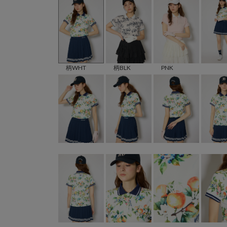
柄WHT
柄BLK
PNK