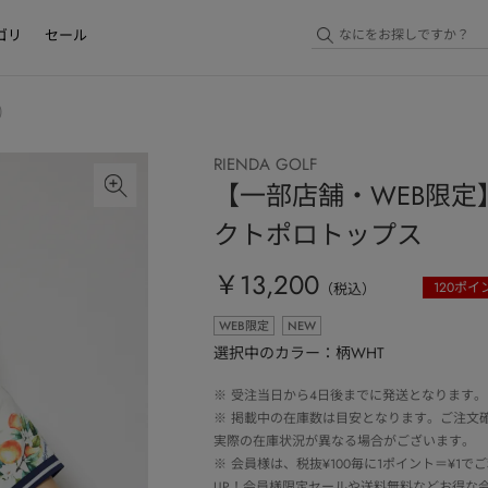
ゴリ
セール
)
RIENDA GOLF
【一部店舗・WEB限定】
クトポロトップス
￥13,200
120
ポイ
（税込）
WEB限定
NEW
選択中のカラー：柄WHT
※
受注当日から4日後までに発送となります。
※
掲載中の在庫数は目安となります。ご注文
実際の在庫状況が異なる場合がございます。
※
会員様は、税抜¥100毎に1ポイント＝¥1
UP！会員様限定セールや送料無料などお得な