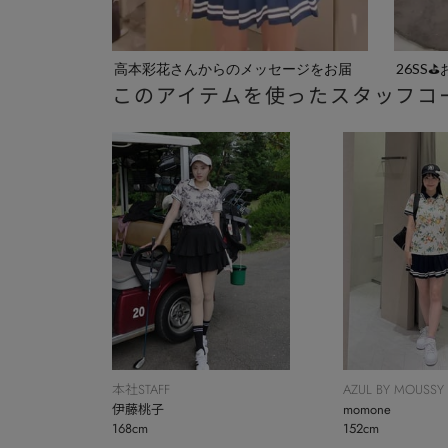
高本彩花さんからのメッセージをお届
26SS⛳
このアイテムを使ったスタッフコ
け♡
本社STAFF
AZUL BY MOUSSY
伊藤桃子
momone
168cm
152cm