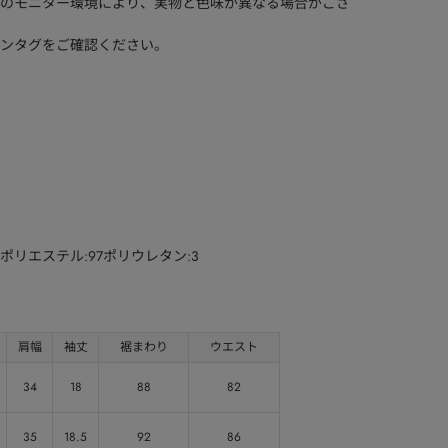
のモニター環境により、実物と色味が異なる場合がござ
ンタグをご確認ください。
分)ポリエステル:97ポリウレタン:3
肩幅
袖丈
裾まわり
ウエスト
34
18
88
82
35
18.5
92
86