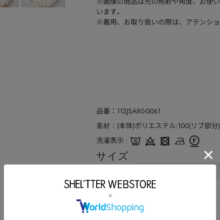
※画像の商品は光の照射や角度、お使い
います。
※着用、お取り扱いの際は、アテンショ
品番
112JSA80-0061
(本体)ポリエステル:100(リブ部
素材
洗濯表示
サイズ
サイズ
総丈
バスト
S
60
88
M
62
92