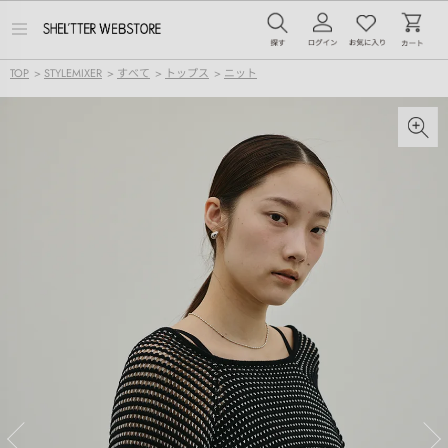
メ
ニ
ュ
TOP
>
STYLEMIXER
>
すべて
>
トップス
>
ニット
ー
を
開
く