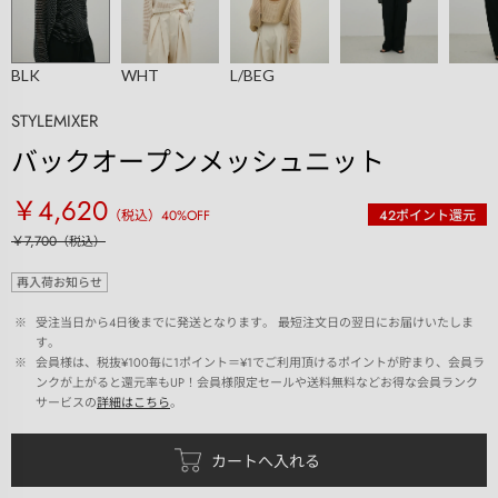
BLK
WHT
L/BEG
STYLEMIXER
バックオープンメッシュニット
￥4,620
（税込）
40
%OFF
42
ポイント還元
￥7,700
（税込）
再入荷お知らせ
 ※ 
受注当日から4日後までに発送となります。 最短注文日の翌日にお届けいたしま
す。
 ※ 
会員様は、税抜¥100毎に1ポイント＝¥1でご利用頂けるポイントが貯まり、会員ラ
ンクが上がると還元率もUP！会員様限定セールや送料無料などお得な会員ランク
サービスの
詳細はこちら
。