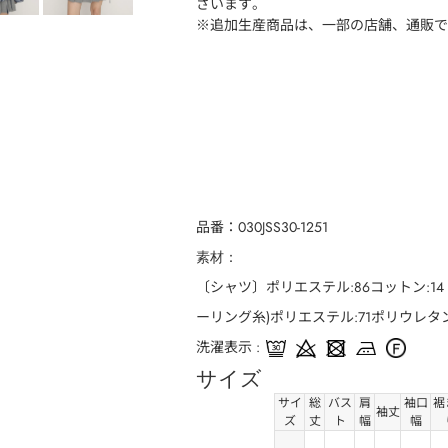
ざいます。
※追加生産商品は、一部の店舗、通販で
品番
030JSS30-1251
素材
〔シャツ〕ポリエステル:86コットン:14
ーリング糸)ポリエステル:71ポリウレタン
洗濯表示
サイズ
サイ
総
バス
肩
袖口
裾
袖丈
ズ
丈
ト
幅
幅