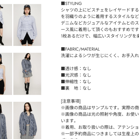
■STYLING
シャツの上にビスチェをレイヤードする
を羽織りのように着用するスタイルなど
デニムなどカジュアルなアイテムとのス
ース風に着用して頂くのもおすすめです
1枚あるだけで、幅広いスタイリングを
■FABRIC/MATERIAL
洗濯によるシワが生じにくく、お手入れ
■透け感：なし
■光沢感：なし
■伸縮性：なし
■裏 地：なし
[注意事項]
※画像の商品はサンプルです。実際の商
※画像の商品は光の照射や角度、お使い
います。
※着用、お取り扱いの際は、アテンショ
※一部予約商品につきましては生産上の