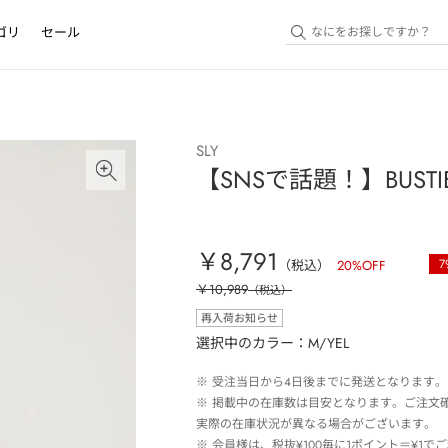
ゴリ
セール
SLY
【SNSで話題！】BUSTIER
￥8,791
7
（税込）
20
%OFF
￥10,989
（税込）
再入荷お知らせ
選択中のカラー：M/YEL
※
受注当日から4日後までに発送となります。
※
掲載中の在庫数は目安となります。ご注文
実際の在庫状況が異なる場合がございます。
※
会員様は、税抜¥100毎に1ポイント＝¥1