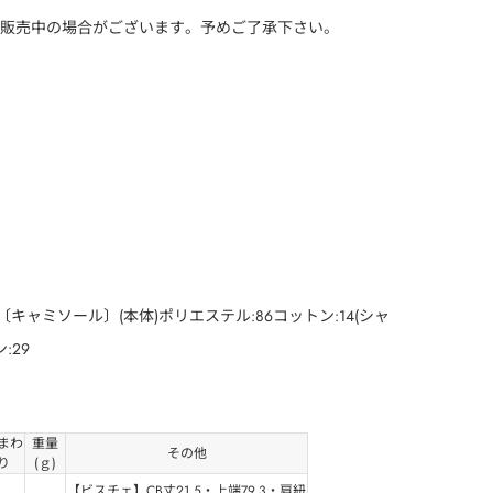
販売中の場合がございます。予めご了承下さい。
〔キャミソール〕(本体)ポリエステル:86コットン:14(シャ
:29
まわ
重量
その他
り
(ｇ)
【ビスチェ】CB丈21.5・上端79.3・肩紐