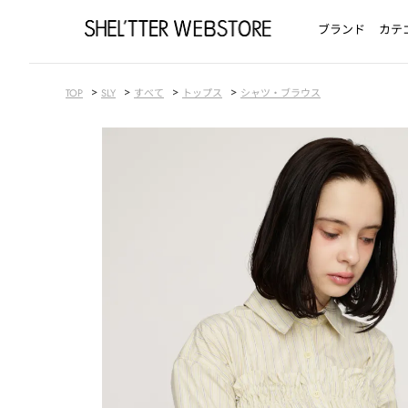
ブランド
カテ
>
>
>
>
TOP
SLY
すべて
トップス
シャツ・ブラウス