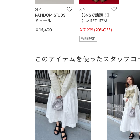
SLY
SLY
RANDOM STUDS
【SNSで話題！】
ミュール
【LIMITED ITEM】J
／W SEMI FLARE
￥15,400
￥7,999
(20%OFF)
DENIM パンツ
WEB限定
このアイテムを使ったスタッフコ