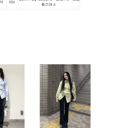
15
526
長さ38.5