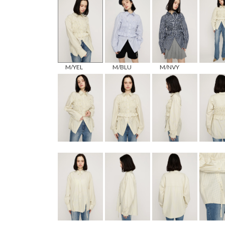
M/YEL
M/BLU
M/NVY