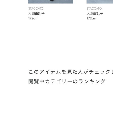
STACCATO
STACCATO
大淵由記子
大淵由記子
172cm
172cm
このアイテムを見た人がチェック
閲覧中カテゴリーのランキング