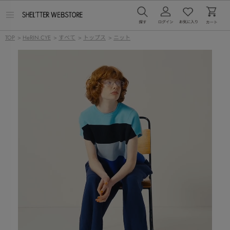
メ
ニ
ュ
TOP
>
HeRIN.CYE
>
すべて
>
トップス
>
ニット
ー
を
開
く