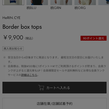
柄BLU
柄GRN
柄ORG
HeRIN.CYE
Border box tops
￥9,900
（税込）
90
ポイント還元
再入荷お知らせ
 ※ 
受注当日から4日後までに発送となります。 最短注文日の翌日にお届けいたしま
す。
 ※ 
会員様は、税抜¥100毎に1ポイント＝¥1でご利用頂けるポイントが貯まり、会員ラ
ンクが上がると還元率もUP！会員様限定セールや送料無料などお得な会員ランク
サービスの
詳細はこちら
。