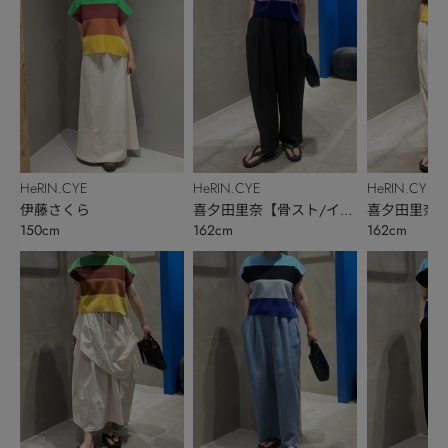
HeRIN.CYE
HeRIN.CYE
HeRIN.CYE
伊藤さくら
喜夕田里奈【骨スト/イエ
喜夕田里奈【
150cm
162cm
162cm
ベ秋】
ベ秋】