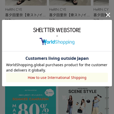
HeRIN.CYE
HeRIN.CYE
HeRIN.CYE
喜夕田里奈【骨スト/イエ
喜夕田里奈【骨スト/イエ
喜夕田里奈【
162cm
162cm
162cm
ベ秋】
ベ秋】
ベ秋】
このアイテムを見た人がチェックしている商品
閲覧中カテゴリーのランキング
TOPICS