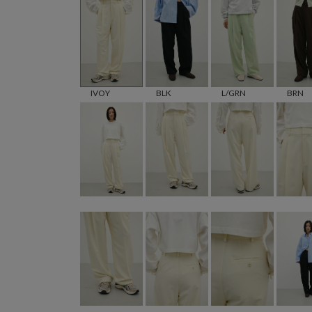
IVOY
BLK
L/GRN
BRN