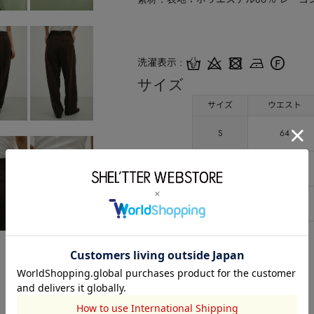
洗濯表示
サイズ
サイズ
ウエスト
S
64
M
67
L
70