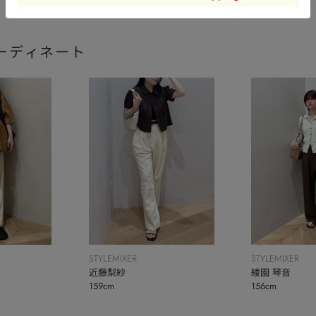
ーディネート
STYLEMIXER
STYLEMIXER
近藤梨紗
綾園 琴音
159cm
156cm