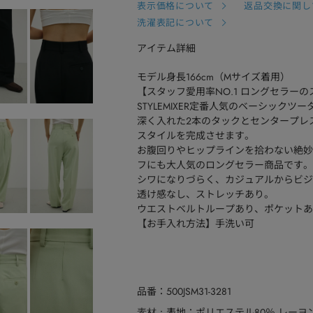
表示価格について
返品交換に関し
洗濯表記について
アイテム詳細
モデル身長166cm（Mサイズ着用）
【スタッフ愛用率NO.1 ロングセラー
STYLEMIXER定番人気のベーシックツ
深く入れた２本のタックとセンタープレ
スタイルを完成させます。
お腹回りやヒップラインを拾わない絶妙
フにも大人気のロングセラー商品です。
シワになりづらく、カジュアルからビジ
透け感なし、ストレッチあり。
ウエストベルトループあり、ポケットあ
【お手入れ方法】手洗い可
品番
500JSM31-3281
表地：ポリエステル80％ レーヨン
素材