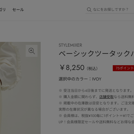
ゴリ
セール
STYLEMIXER
ベーシックツータック
￥8,250
75
ポイント
（税込）
選択中のカラー：IVOY
※
受注当日から4日後までに発送となります。
※
購入金額に関わらず、
店舗受取
なら送料無
※
掲載中の在庫数は目安となります。ご注文
実際の在庫状況が異なる場合がございます。
※
会員様は、税抜¥100毎に1ポイント＝¥1
UP！会員様限定セールや送料無料などお得な