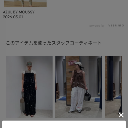
AZUL BY MOUSSY
2026.05.01
powered by
このアイテムを使ったスタッフコーディネート
AZUL BY MOUSSY
RODEO CROWNS WIDE
RODEO CRO