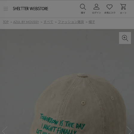
メ
ニ
ュ
TOP
>
AZUL BY MOUSSY
>
すべて
>
ファッション雑貨
>
帽子
ー
を
開
く