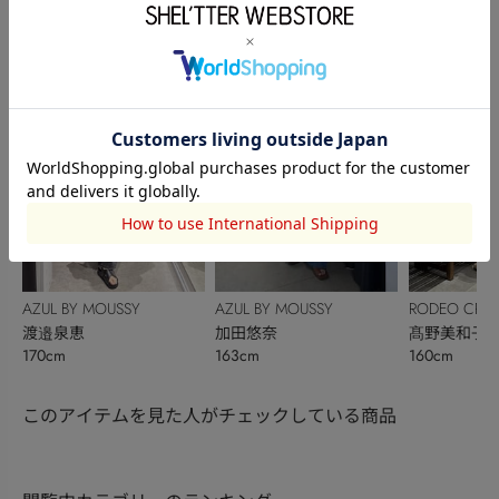
澤野冴弥
BOWL
髙野美和子
BOWL
髙野美和子
161cm
160cm
160cm
AZUL BY MOUSSY
AZUL BY MOUSSY
RODEO CRO
渡邉泉恵
加田悠奈
BOWL
髙野美和子
170cm
163cm
160cm
このアイテムを見た人がチェックしている商品