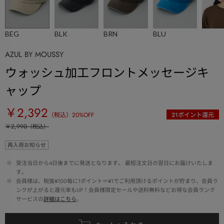
BEG
BLK
BRN
BLU
AZUL BY MOUSSY
ウォッシュ加工フロントメッセージキ
ャップ
￥2,392
（税込）
20
%OFF
21
ポイント還元
￥2,990
（税込）
再入荷お知らせ
 ※ 
受注当日から4日後までに発送となります。 最短注文日の翌日にお届けいたしま
す。
 ※ 
会員様は、税抜¥100毎に1ポイント＝¥1でご利用頂けるポイントが貯まり、会員ラ
ンクが上がると還元率もUP！会員様限定セールや送料無料などお得な会員ランク
サービスの
詳細はこちら
。