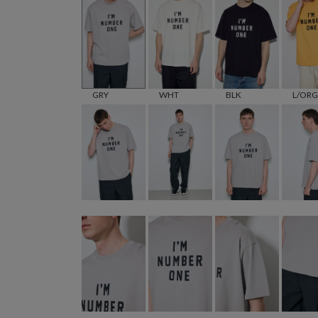
GRY
WHT
BLK
L/ORG