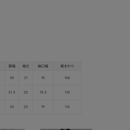
肩幅
袖丈
袖口幅
裾まわり
50
21
18
106
51.5
22
18.5
110
53
23
19
116