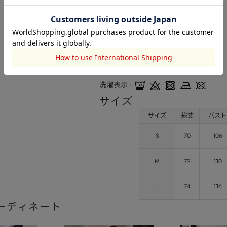
品番
251JSN90-3591
コットン:100
素材
洗濯表示
サイズ
サイズ
総丈
バスト
S
70
106
M
72
110
L
74
116
ーディネート