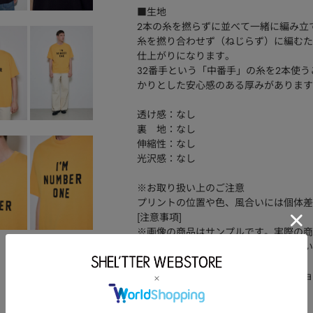
■生地
2本の糸を撚らずに並べて一緒に編み立
糸を撚り合わせず（ねじらず）に編むた
仕上がりになります。
32番手という「中番手」の糸を2本使
かりとした安心感のある厚みがあります
透け感：なし
裏 地：なし
伸縮性：なし
光沢感：なし
※お取り扱い上のご注意
プリントの位置や色、風合いには個体差
[注意事項]
※画像の商品はサンプルです。実際の商
※画像の商品は光の照射や角度、お使い
います。
※着用、お取り扱いの際は、アテンショ