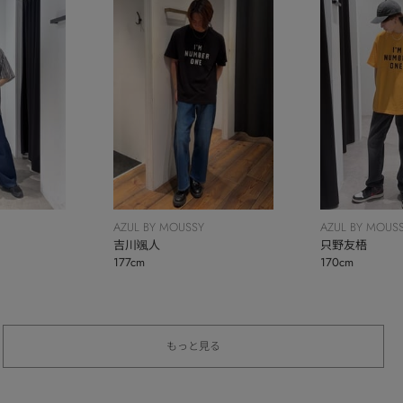
AZUL BY MOUSSY
AZUL BY MOUS
吉川颯人
只野友梧
177cm
170cm
もっと見る