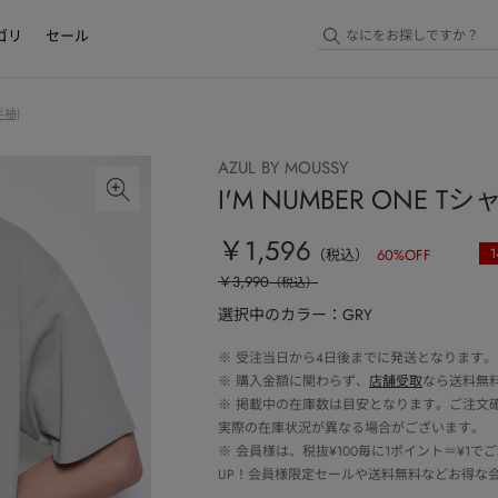
ゴリ
セール
袖)
AZUL BY MOUSSY
I'M NUMBER ONE Tシ
￥1,596
1
（税込）
60
%OFF
￥3,990
（税込）
選択中のカラー：GRY
※
受注当日から4日後までに発送となります。
※
購入金額に関わらず、
店舗受取
なら送料無
※
掲載中の在庫数は目安となります。ご注文
実際の在庫状況が異なる場合がございます。
※
会員様は、税抜¥100毎に1ポイント＝¥1
UP！会員様限定セールや送料無料などお得な