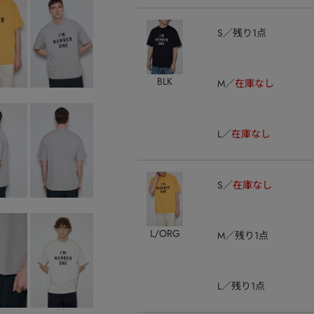
S
残り1点
BLK
M
在庫なし
L
在庫なし
S
在庫なし
L/ORG
M
残り1点
L
残り1点