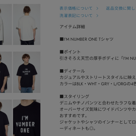
表示価格について
返品交換に関し
洗濯表記について
アイテム詳細
■I'M NUMBER ONE Tシャツ
■ポイント
引きそろえ天竺の厚手ボディに「I'M N
■ディテール
カジュアルやストリートスタイルに映え
カラーはBLK・WHT・GRY・L/ORG
■スタイリング
デニムやチノパンツと合わせたラフな着
オーバーサイズ気味にワイドパンツやカ
おすすめです。
ジャケットやシャツのインナーとしてロ
ーディネートも◎。