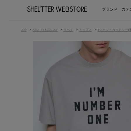
ブランド
カテ
>
>
>
>
TOP
AZUL BY MOUSSY
すべて
トップス
Tシャツ・カットソー(半