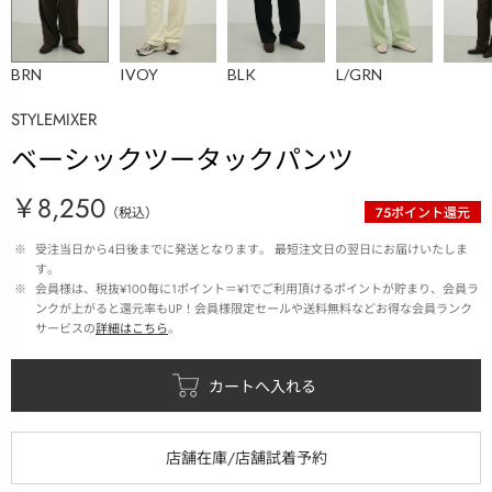
BRN
IVOY
BLK
L/GRN
STYLEMIXER
ベーシックツータックパンツ
￥8,250
（税込）
75
ポイント還元
 ※ 
受注当日から4日後までに発送となります。 最短注文日の翌日にお届けいたしま
す。
 ※ 
会員様は、税抜¥100毎に1ポイント＝¥1でご利用頂けるポイントが貯まり、会員ラ
ンクが上がると還元率もUP！会員様限定セールや送料無料などお得な会員ランク
サービスの
詳細はこちら
。