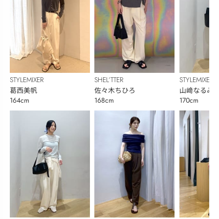
STYLEMIXER
SHEL’TTER
STYLEMIXER
葛西美帆
佐々木ちひろ
山﨑なるみ
164cm
168cm
170cm