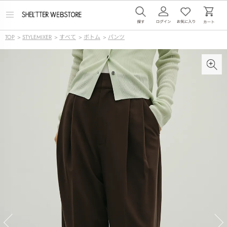
メ
ニ
ュ
TOP
>
STYLEMIXER
>
すべて
>
ボトム
>
パンツ
ー
を
開
く