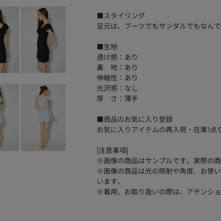
■スタイリング
足元は、ブーツでもサンダルでもなんで
■生地
透け感：あり
裏 地：あり
伸縮性：あり
光沢感：なし
厚 さ：薄手
■商品のお気に入り登録
お気に入りアイテムの再入荷・在庫1点
[注意事項]
※画像の商品はサンプルです。実際の商
※画像の商品は光の照射や角度、お使い
います。
※着用、お取り扱いの際は、アテンショ