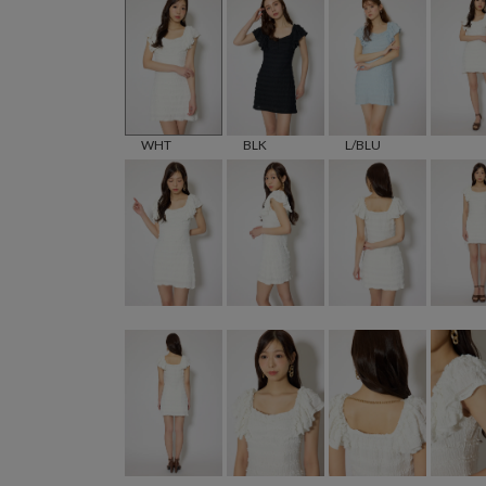
WHT
BLK
L/BLU