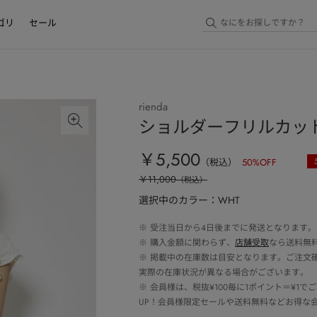
ゴリ
セール
rienda
ショルダーフリルカッ
￥5,500
（税込）
50
%OFF
￥11,000
（税込）
選択中のカラー：WHT
※
受注当日から4日後までに発送となります。
※
購入金額に関わらず、
店舗受取
なら送料無
※
掲載中の在庫数は目安となります。ご注文
実際の在庫状況が異なる場合がございます。
※
会員様は、税抜¥100毎に1ポイント＝¥1
UP！会員様限定セールや送料無料などお得な