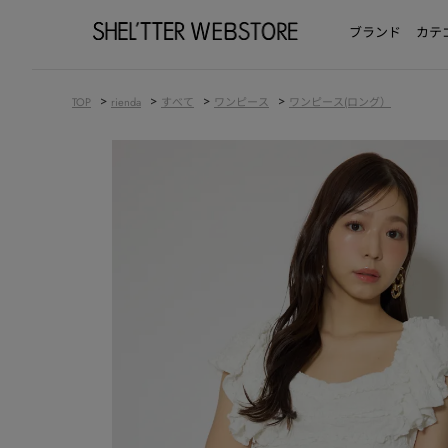
ブランド
カテ
>
>
>
>
TOP
rienda
すべて
ワンピース
ワンピース(ロング）