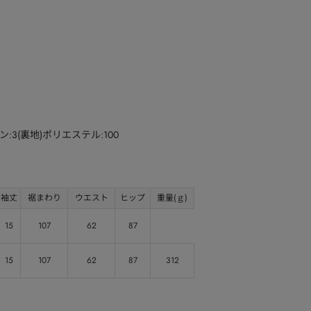
:3(裏地)ポリエステル:100
袖丈
裾まわり
ウエスト
ヒップ
重量(ｇ)
15
107
62
87
15
107
62
87
312