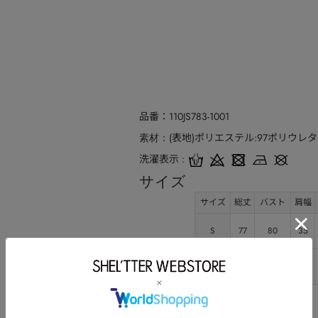
品番
110JS783-1001
(表地)ポリエステル:97ポリウレタン
素材
洗濯表示
サイズ
サイズ
総丈
バスト
肩幅
S
77
80
35
M
80
80
35