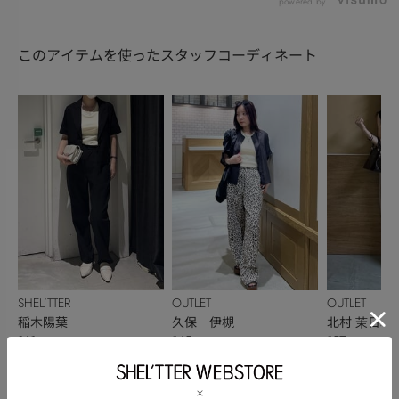
powered by
このアイテムを使ったスタッフコーディネート
SHEL’TTER
OUTLET
OUTLET
稲木陽葉
久保 伊槻
北村 茉日琉
161cm
145cm
157cm