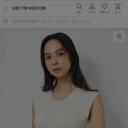
メ
ニ
ュ
TOP
>
AZUL BY MOUSSY
>
すべて
>
トップス
>
タンクトップ
ー
を
開
く