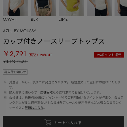
O/WHT
BLK
LIME
AZUL BY MOUSSY
カップ付きノースリーブトップス
￥2,791
（税込）
20
%OFF
25
ポイント還元
￥3,490
（税込）
再入荷お知らせ
 ※ 
受注当日から4日後までに発送となります。 最短注文日の翌日にお届けいたしま
す。
 ※ 
購入金額に関わらず、
店舗受取
なら送料無料でお届けいたします。
 ※ 
会員様は、税抜¥100毎に1ポイント＝¥1でご利用頂けるポイントが貯まり、会員ラ
ンクが上がると還元率もUP！会員様限定セールや送料無料などお得な会員ランク
サービスの
詳細はこちら
。