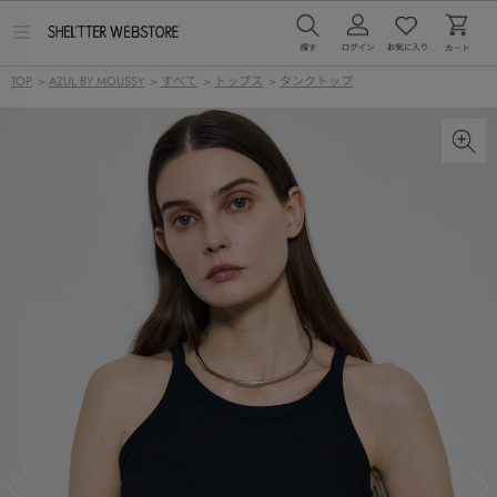
メ
ニ
ュ
TOP
>
AZUL BY MOUSSY
>
すべて
>
トップス
>
タンクトップ
ー
を
開
く