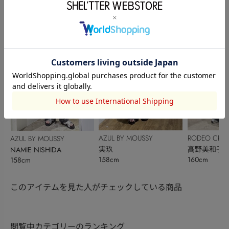
160cm
163cm
158cm
AZUL BY MOUSSY
RODEO CRO
AZUL BY MOUSSY
実玖
BOWL
髙野美和子
NAMIE NISHIDA
158cm
160cm
158cm
このアイテムを見た人がチェックしている商品
閲覧中カテゴリーのランキング