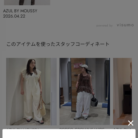
AZUL BY MOUSSY
2026.04.22
powered by
このアイテムを使ったスタッフコーディネート
RODEO CROWNS WIDE
AZUL BY MO
AZUL BY MOUSSY
BOWL
髙野美和子
maki
NAMIE NISHIDA