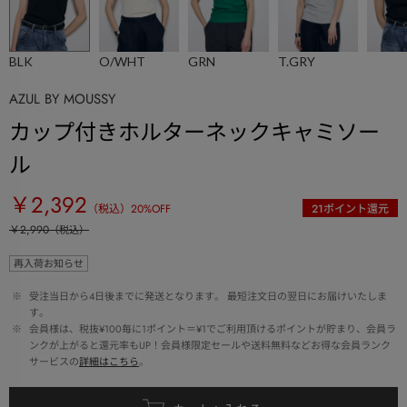
BLK
O/WHT
GRN
T.GRY
AZUL BY MOUSSY
カップ付きホルターネックキャミソー
ル
￥2,392
（税込）
20
%OFF
21
ポイント還元
￥2,990
（税込）
再入荷お知らせ
 ※ 
受注当日から4日後までに発送となります。 最短注文日の翌日にお届けいたしま
す。
 ※ 
会員様は、税抜¥100毎に1ポイント＝¥1でご利用頂けるポイントが貯まり、会員ラ
ンクが上がると還元率もUP！会員様限定セールや送料無料などお得な会員ランク
サービスの
詳細はこちら
。