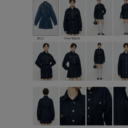
BLU
One Wash