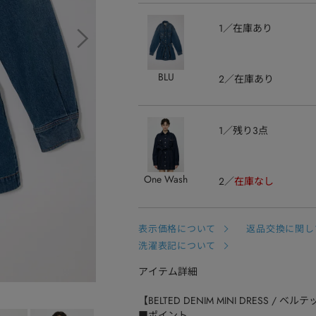
1
在庫あり
BLU
2
在庫あり
1
残り3点
One Wash
2
在庫なし
表示価格について
返品交換に関し
洗濯表記について
アイテム詳細
【BELTED DENIM MINI DRESS /
■ポイント