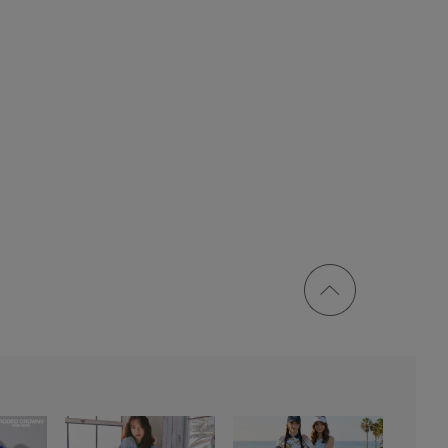
ページ
トップ
に戻る