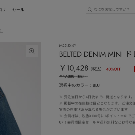
ゴリ
セール
ム）
MOUSSY
BELTED DENIM MINI 
￥10,428
（税込）
40
%OFF
￥17,380
（税込）
選択中のカラー：BLU
※
受注当日から4日後までに発送となります。
※
掲載中の在庫数は目安となります。ご注文
実際の在庫状況が異なる場合がございます。
※
会員様は、税抜¥100毎に1ポイント＝¥1
UP！会員様限定セールや送料無料などお得な