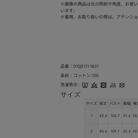
※画像の商品は光の照射や角度、お使い
います。
※着用、お取り扱いの際は、アテンショ
品番
010JS111-1831
コットン:100
素材
洗濯表示
サイズ
サイズ
総丈
バスト
肩幅
袖
1
82.6
105.7
51.4
58
2
85.6
109.7
52.4
60