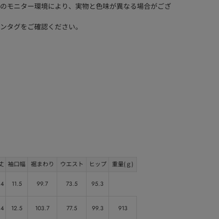
のモニター環境により、実物と色味が異なる場合がござ
ンタグをご確認ください。
丈
袖口幅
裾まわり
ウエスト
ヒップ
重量(ｇ)
.4
11.5
99.7
73.5
95.3
.4
12.5
103.7
77.5
99.3
913