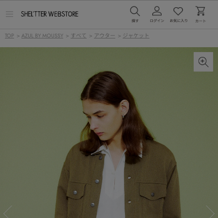
メ
ニ
ュ
TOP
>
AZUL BY MOUSSY
>
すべて
>
アウター
>
ジャケット
ー
を
開
く