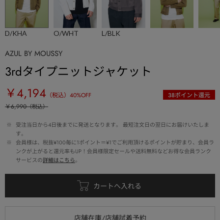
D/KHA
O/WHT
L/BLK
AZUL BY MOUSSY
3rdタイプニットジャケット
￥4,194
（税込）
40
%OFF
38
ポイント還元
￥6,990
（税込）
 ※ 
受注当日から4日後までに発送となります。 最短注文日の翌日にお届けいたしま
す。
 ※ 
会員様は、税抜¥100毎に1ポイント＝¥1でご利用頂けるポイントが貯まり、会員ラ
ンクが上がると還元率もUP！会員様限定セールや送料無料などお得な会員ランク
サービスの
詳細はこちら
。