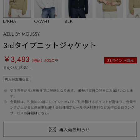
L/KHA
O/WHT
BLK
AZUL BY MOUSSY
3rdタイプニットジャケット
￥3,483
（税込）
50
%OFF
31
ポイント還元
￥6,968
（税込）
再入荷お知らせ
 ※ 
受注当日から4日後までに発送となります。 最短注文日の翌日にお届けいたしま
す。
 ※ 
会員様は、税抜¥100毎に1ポイント＝¥1でご利用頂けるポイントが貯まり、会員ラ
ンクが上がると還元率もUP！会員様限定セールや送料無料などお得な会員ランク
サービスの
詳細はこちら
。