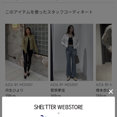
このアイテムを使ったスタッフコーディネート
AZUL BY MOUSSY
AZUL BY MOUSSY
AZUL BY MO
丹生ひより
菅原夢佳
塚本奈央
158cm
169cm
155cm