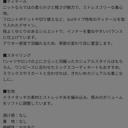
■ディテール
ニットならではの柔らかさと軽さが魅力で、ストレスフリーな着心
地。
フロントポケットや切り替えなど、3rdタイプ特有のディテールを取
り入れたデザイン。
程よくゆとりのあるシルエットで、インナーを重ねやすいバランス
に仕上げています。
アウター感覚で羽織れるため、季節の変わり目に重宝します。
■スタイリング
TシャツやロンTの上にさらっと羽織ったカジュアルスタイルはもち
ろん、ワンピースに合わせたミックスコーディネートもおすすめ。
スラックスやスカートと合わせれば、きれいめカジュアルな着こな
しに。
■生地
ドライタッチの素材とストレッチ糸を編み込み、厚みのボリューム
をソフトに調整しています。
透け感：なし
裏 地：なし
伸縮性：ややあり