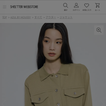
メ
ニ
ュ
TOP
>
AZUL BY MOUSSY
>
すべて
>
アウター
>
ジャケット
ー
を
開
く