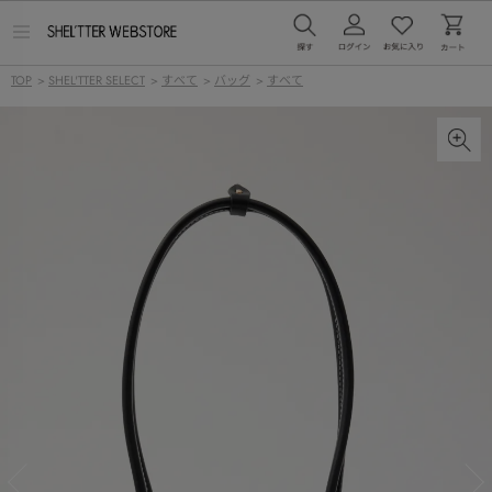
メ
ニ
ュ
TOP
>
SHEL'TTER SELECT
>
すべて
>
バッグ
>
すべて
ー
を
開
く