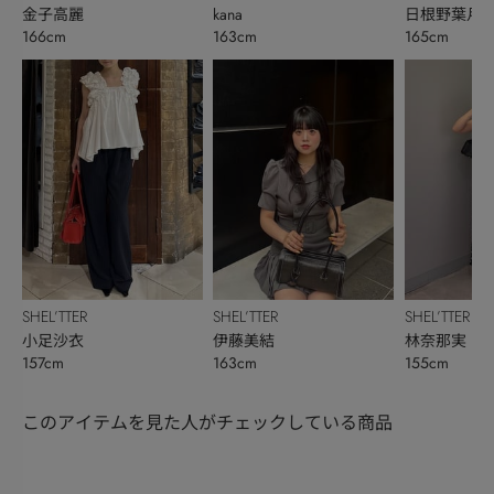
金子高麗
kana
日根野葉月
166cm
163cm
165cm
SHEL’TTER
SHEL’TTER
SHEL’TTER
小足沙衣
伊藤美結
林奈那実
157cm
163cm
155cm
このアイテムを見た人がチェックしている商品