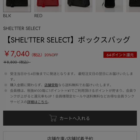
BLK
RED
SHEL’TTER SELECT
【SHEL'TTER SELECT】ボックスバッグ
￥7,040
（税込）
20
%OFF
64
ポイント還元
￥8,800
（税込）
 ※ 
受注当日から4日後までに発送となります。 最短注文日の翌日にお届けいたしま
す。
 ※ 
購入金額に関わらず、
店舗受取
なら送料無料でお届けいたします。
 ※ 
会員様は、税抜¥100毎に1ポイント＝¥1でご利用頂けるポイントが貯まり、会員ラ
ンクが上がると還元率もUP！会員様限定セールや送料無料などお得な会員ランク
サービスの
詳細はこちら
。