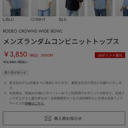
L/BLU
O/WHT
BLK
RODEO CROWNS WIDE BOWL
メンズランダムコンビニットトップス
￥3,850
（税込）
30
%OFF
35
ポイント還元
￥5,500
（税込）
再入荷お知らせ
 ※ 
受注当日から4日後までに発送となります。 最短注文日の翌日にお届けいたしま
す。
 ※ 
会員様は、税抜¥100毎に1ポイント＝¥1でご利用頂けるポイントが貯まり、会員ラ
ンクが上がると還元率もUP！会員様限定セールや送料無料などお得な会員ランク
サービスの
詳細はこちら
。