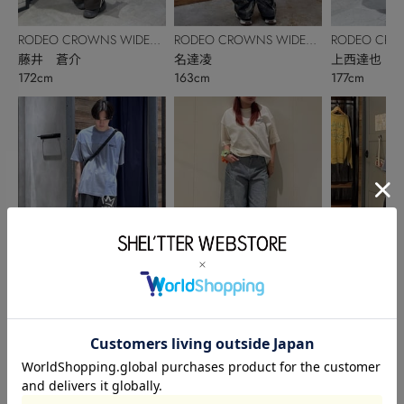
RODEO CROWNS WIDE
RODEO CROWNS WIDE
RODEO CRO
BOWL
藤井 蒼介
BOWL
名達凌
BOWL
上西達也
172cm
163cm
177cm
RODEO CROWNS WIDE
RODEO CRO
RODEO CROWNS WIDE
BOWL
上西達也
BOWL
小椋羚央
BOWL
aika
177cm
173cm
158cm
このアイテムを見た人がチェックしている商品