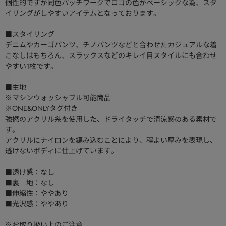
個性的ですが同色パッチワークでロゴの色がベーシックな為、スタ
イリングがしやすいアイテムとなっております。
■スタイリング
デニムやカーゴパンツ、チノパンツなどと合わせたカジュアルな着
こなしはもちろん、スラックスなどのキレイ目スタイルにも合わせ
やすい1枚です。
■生地
※マシンウォッシャブル可能商品
※ONE&ONLYタグ付き
強撚のアクリル糸を使用した、ドライタッチで清涼感のある素材で
す。
アクリルにナイロンを編み込むことにより、程よい厚みを表現し、
透けないボディに仕上げています。
■透け感：なし
■裏 地：なし
■伸縮性：ややあり
■光沢感：ややあり
※お取り扱い上のご注意