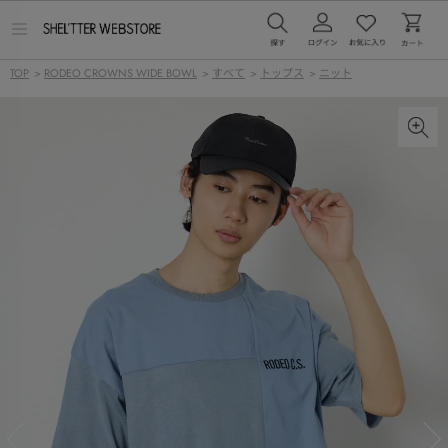
メ
ニ
ュ
TOP
>
RODEO CROWNS WIDE BOWL
>
すべて
>
トップス
>
ニット
ー
を
開
く