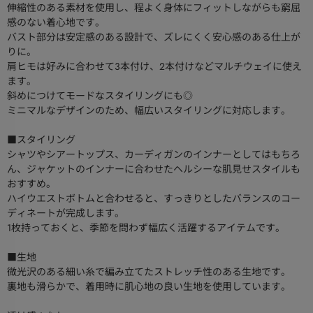
伸縮性のある素材を使用し、程よく身体にフィットしながらも窮屈
感のない着心地です。
バスト部分は安定感のある設計で、ズレにくく安心感のある仕上が
りに。
肩ヒモは好みに合わせて3本付け、2本付けなどマルチウェイに使え
ます。
斜めにつけてモードなスタイリングにも◎
ミニマルなデザインのため、幅広いスタイリングに対応します。
■スタイリング
シャツやシアートップス、カーディガンのインナーとしてはもちろ
ん、ジャケットのインナーに合わせたヘルシーな肌見せスタイルも
おすすめ。
ハイウエストボトムと合わせると、すっきりとしたバランスのコー
ディネートが完成します。
1枚持っておくと、季節を問わず幅広く活躍するアイテムです。
■生地
微光沢のある細い糸で編み立てたストレッチ性のある生地です。
裏地も滑らかで、着用時に肌心地の良い生地を使用しています。