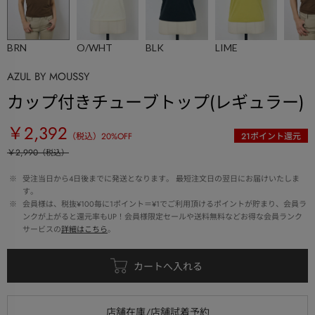
BRN
O/WHT
BLK
LIME
AZUL BY MOUSSY
カップ付きチューブトップ(レギュラー)
￥2,392
（税込）
20
%OFF
21
ポイント還元
￥2,990
（税込）
 ※ 
受注当日から4日後までに発送となります。 最短注文日の翌日にお届けいたしま
す。
 ※ 
会員様は、税抜¥100毎に1ポイント＝¥1でご利用頂けるポイントが貯まり、会員ラ
ンクが上がると還元率もUP！会員様限定セールや送料無料などお得な会員ランク
サービスの
詳細はこちら
。