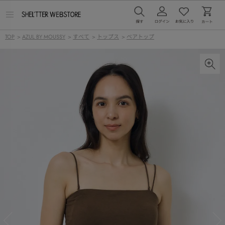
メ
ニ
ュ
TOP
>
AZUL BY MOUSSY
>
すべて
>
トップス
>
ベアトップ
ー
を
開
く