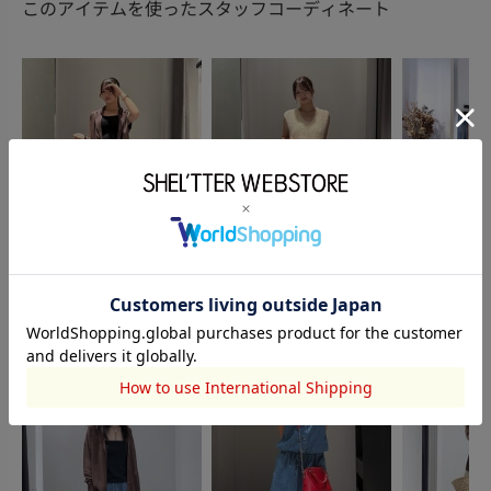
このアイテムを使ったスタッフコーディネート
AZUL BY MOUSSY
AZUL BY MOUSSY
AZUL BY MO
棟方 咲桜
棟方 咲桜
蓮沼芽衣子
168cm
168cm
161cm