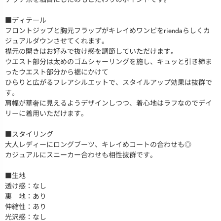
■ディテール
フロントジップと胸元フラップがキレイめワンピをriendaらしくカ
ジュアルダウンさせてくれます。
襟元の開きはお好みで抜け感を調節していただけます。
ウエスト部分は太めのゴムシャーリングを施し、キュッと引き締ま
ったウエスト部分から裾にかけて
ひらりと広がるフレアシルエットで、スタイルアップ効果は抜群で
す。
肩幅が華奢に見えるようデザインしつつ、着心地はラフなのでデイ
リーに着用いただけます。
■スタイリング
大人レディーにロングブーツ、キレイめコートの合わせも◎
カジュアルにスニーカー合わせも相性抜群です。
■生地
透け感：なし
裏 地：あり
伸縮性：あり
光沢感：なし