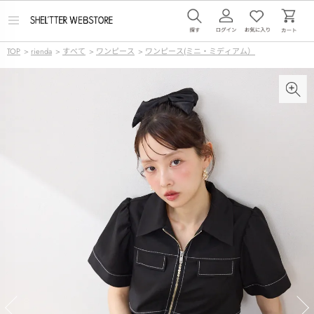
メ
ニ
ュ
TOP
>
rienda
>
すべて
>
ワンピース
>
ワンピース(ミニ・ミディアム）
ー
を
開
く