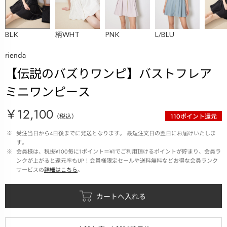
BLK
柄WHT
PNK
L/BLU
rienda
【伝説のバズりワンピ】バストフレア
ミニワンピース
￥12,100
（税込）
110
ポイント還元
 ※ 
受注当日から4日後までに発送となります。 最短注文日の翌日にお届けいたしま
す。
 ※ 
会員様は、税抜¥100毎に1ポイント＝¥1でご利用頂けるポイントが貯まり、会員ラ
ンクが上がると還元率もUP！会員様限定セールや送料無料などお得な会員ランク
サービスの
詳細はこちら
。