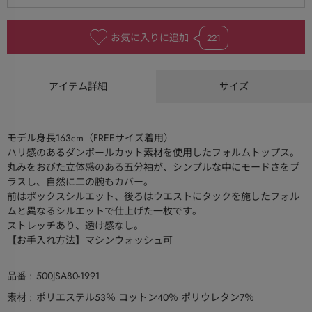
お気に入りに追加
221
アイテム詳細
サイズ
モデル身長163cm（FREEサイズ着用）
ハリ感のあるダンボールカット素材を使用したフォルムトップス。
丸みをおびた立体感のある五分袖が、シンプルな中にモードさをプ
ラスし、自然に二の腕もカバー。
前はボックスシルエット、後ろはウエストにタックを施したフォル
ムと異なるシルエットで仕上げた一枚です。
ストレッチあり、透け感なし。
【お手入れ方法】マシンウォッシュ可
品番
500JSA80-1991
素材
ポリエステル53％ コットン40％ ポリウレタン7％