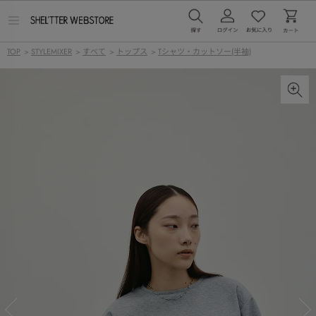
メ
ニ
ュ
TOP
>
STYLEMIXER
>
すべて
>
トップス
>
Tシャツ・カットソー(半袖)
ー
を
開
く