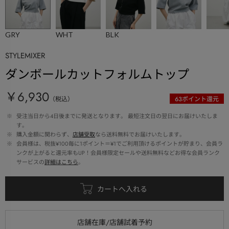
GRY
WHT
BLK
STYLEMIXER
ダンボールカットフォルムトップ
￥6,930
（税込）
63
ポイント還元
 ※ 
受注当日から4日後までに発送となります。 最短注文日の翌日にお届けいたしま
す。
 ※ 
購入金額に関わらず、
店舗受取
なら送料無料でお届けいたします。
 ※ 
会員様は、税抜¥100毎に1ポイント＝¥1でご利用頂けるポイントが貯まり、会員ラ
ンクが上がると還元率もUP！会員様限定セールや送料無料などお得な会員ランク
サービスの
詳細はこちら
。