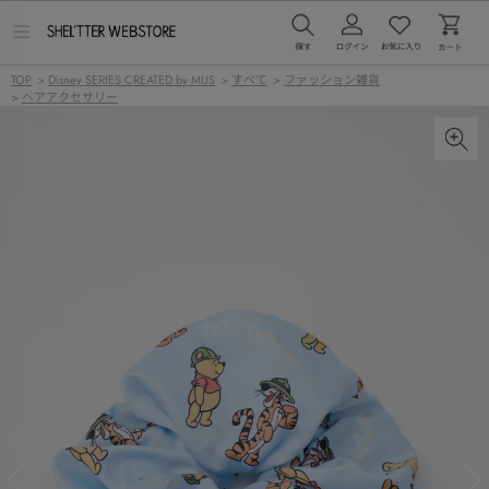
メ
ニ
ュ
TOP
>
Disney SERIES CREATED by MUS
>
すべて
>
ファッション雑貨
ー
>
ヘアアクセサリー
を
開
く