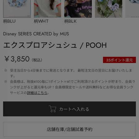
柄BLU
柄WHT
柄BLK
Disney SERIES CREATED by MUS
エクスプロアシュシュ / POOH
￥3,850
（税込）
35
ポイント還元
 ※ 
受注当日から4日後までに発送となります。 最短注文日の翌日にお届けいたしま
す。
 ※ 
会員様は、税抜¥100毎に1ポイント＝¥1でご利用頂けるポイントが貯まり、会員ラ
ンクが上がると還元率もUP！会員様限定セールや送料無料などお得な会員ランク
サービスの
詳細はこちら
。