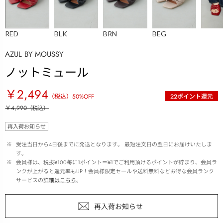
RED
BLK
BRN
BEG
AZUL BY MOUSSY
ノットミュール
￥2,494
（税込）
50
%OFF
22
ポイント還元
￥4,990
（税込）
再入荷お知らせ
 ※ 
受注当日から4日後までに発送となります。 最短注文日の翌日にお届けいたしま
す。
 ※ 
会員様は、税抜¥100毎に1ポイント＝¥1でご利用頂けるポイントが貯まり、会員ラ
ンクが上がると還元率もUP！会員様限定セールや送料無料などお得な会員ランク
サービスの
詳細はこちら
。