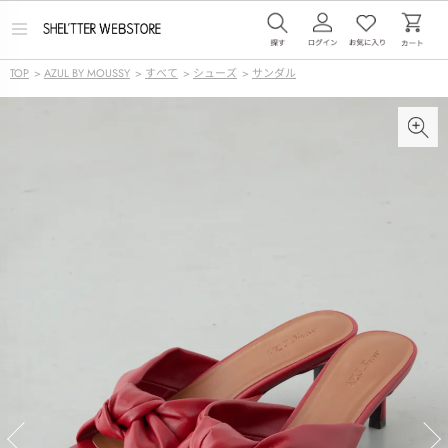
メ
ニ
ュ
TOP
>
AZUL BY MOUSSY
>
すべて
>
シューズ
>
サンダル
ー
を
開
く