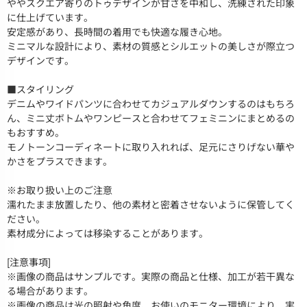
ややスクエア寄りのトゥデザインが甘さを中和し、洗練された印象
に仕上げています。
安定感があり、長時間の着用でも快適な履き心地。
ミニマルな設計により、素材の質感とシルエットの美しさが際立つ
デザインです。
■スタイリング
デニムやワイドパンツに合わせてカジュアルダウンするのはもちろ
ん、ミニ丈ボトムやワンピースと合わせてフェミニンにまとめるの
もおすすめ。
モノトーンコーディネートに取り入れれば、足元にさりげない華や
かさをプラスできます。
※お取り扱い上のご注意
濡れたまま放置したり、他の素材と密着させないように保管してく
ださい。
素材成分によっては移染することがあります。
[注意事項]
※画像の商品はサンプルです。実際の商品と仕様、加工が若干異な
る場合があります。
※画像の商品は光の照射や角度、お使いのモニター環境により、実