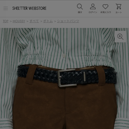
メ
ニ
ュ
TOP
>
MOUSSY
>
すべて
>
ボトム
>
ショートパンツ
ー
を
開
く