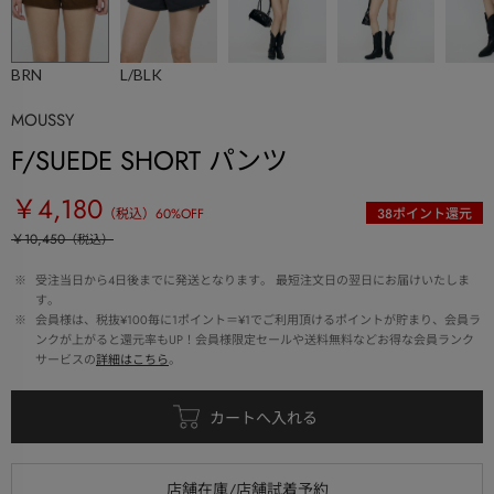
BRN
L/BLK
MOUSSY
F/SUEDE SHORT パンツ
￥4,180
（税込）
60
%OFF
38
ポイント還元
￥10,450
（税込）
 ※ 
受注当日から4日後までに発送となります。 最短注文日の翌日にお届けいたしま
す。
 ※ 
会員様は、税抜¥100毎に1ポイント＝¥1でご利用頂けるポイントが貯まり、会員ラ
ンクが上がると還元率もUP！会員様限定セールや送料無料などお得な会員ランク
サービスの
詳細はこちら
。