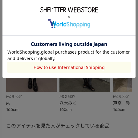
MOUSSY
OUTLET
SHEL’TTER
青木万桜
上杉 月愛
奥田茄菜
164cm
166cm
157cm
MOUSSY
MOUSSY
MOUSSY
M
八木みく
戸高 羚
165cm
160cm
165cm
このアイテムを見た人がチェックしている商品