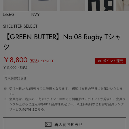
L/BEG
NVY
SHEL’TTER SELECT
【GREEN BUTTER】No.08 Rugby Tシャ
ツ
￥8,800
（税込）
20
%OFF
80
ポイント還元
￥11,000
（税込）
再入荷お知らせ
 ※ 
受注当日から4日後までに発送となります。 最短注文日の翌日にお届けいたしま
す。
 ※ 
会員様は、税抜¥100毎に1ポイント＝¥1でご利用頂けるポイントが貯まり、会員ラ
ンクが上がると還元率もUP！会員様限定セールや送料無料などお得な会員ランク
サービスの
詳細はこちら
。