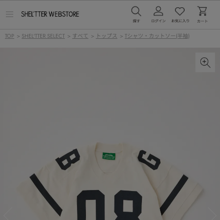
メ
ニ
ュ
TOP
>
SHEL'TTER SELECT
>
すべて
>
トップス
>
Tシャツ・カットソー(半袖)
ー
を
開
く