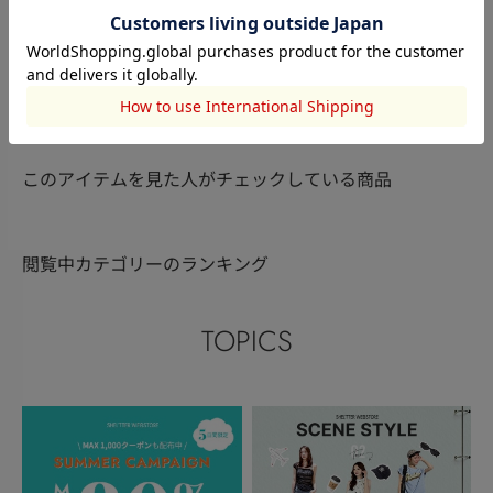
SLY
SHEL’TTER
本社STAFF
佐々木萌
kana
須田 ももか
153cm
163cm
158cm
このアイテムを見た人がチェックしている商品
閲覧中カテゴリーのランキング
TOPICS