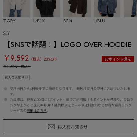
T.GRY
L/BLK
BRN
L/BLU
SLY
【SNSで話題！】LOGO OVER HOODIE
￥9,592
（税込）
20
%OFF
87
ポイント還元
￥11,990
（税込）
再入荷お知らせ
 ※ 
受注当日から4日後までに発送となります。 最短注文日の翌日にお届けいたしま
す。
 ※ 
会員様は、税抜¥100毎に1ポイント＝¥1でご利用頂けるポイントが貯まり、会員ラ
ンクが上がると還元率もUP！会員様限定セールや送料無料などお得な会員ランク
サービスの
詳細はこちら
。