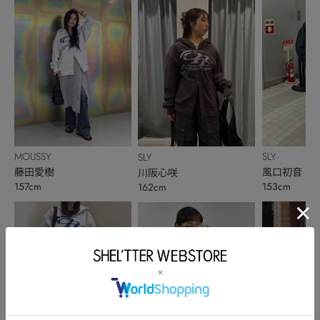
MOUSSY
SLY
SLY
藤田愛樹
風口初音
川阪心咲
157cm
153cm
162cm