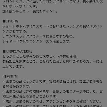
フロントとバックに施したロゴがアクセントとなり、後ろ姿まで抜
かりないデザインです。
加工感のあるカラー展開もポイント。
■STYLING
ショートボトムやミニスカートと合わせたバランスの良いスタイリ
ングがおすすめ。
デニムやスラックスでルーズに着こなすのも◎。
レイヤード次第でロングシーズン活躍します。
■FABRIC/MATERIAL
しっかりとした厚みのあるスウェット素材を使用。
製品加工を施すことで、こなれた風合いと奥行きのあるカラーに仕
上げています。
[注意事項]
※画像の商品はサンプルです。実際の商品と仕様、加工が若干異な
る場合があります。
※画像の商品は光の照射や角度、お使いのモニター環境により、実
物と色味が異なる場合がございます。
※着用、お取り扱いの際は、アテンションタグをご確認ください。
※一部予約商品につきましては生産上の都合によりお届け予定日や