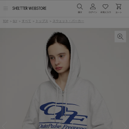
メ
ニ
ュ
TOP
>
SLY
>
すべて
>
トップス
>
スウェット・パーカー
ー
を
開
く