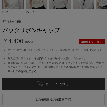
BLK
IVOY
STYLEMIXER
バックリボンキャップ
￥4,400
（税込）
40
ポイント還元
 ※ 
受注当日から4日後までに発送となります。 最短注文日の翌日にお届けいたしま
す。
 ※ 
購入金額に関わらず、
店舗受取
なら送料無料でお届けいたします。
 ※ 
会員様は、税抜¥100毎に1ポイント＝¥1でご利用頂けるポイントが貯まり、会員ラ
ンクが上がると還元率もUP！会員様限定セールや送料無料などお得な会員ランク
サービスの
詳細はこちら
。