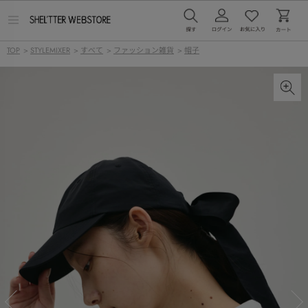
メ
ニ
ュ
TOP
>
STYLEMIXER
>
すべて
>
ファッション雑貨
>
帽子
ー
を
開
く