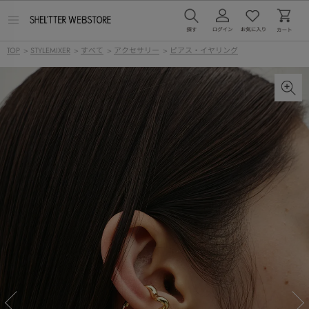
メ
ニ
ュ
TOP
>
STYLEMIXER
>
すべて
>
アクセサリー
>
ピアス・イヤリング
ー
を
開
く