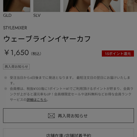
GLD
SLV
STYLEMIXER
ウェーブラインイヤーカフ
￥1,650
（税込）
15
ポイント還元
再入荷お知らせ
 ※ 
受注当日から4日後までに発送となります。 最短注文日の翌日にお届けいたしま
す。
 ※ 
会員様は、税抜¥100毎に1ポイント＝¥1でご利用頂けるポイントが貯まり、会員ラ
ンクが上がると還元率もUP！会員様限定セールや送料無料などお得な会員ランク
サービスの
詳細はこちら
。