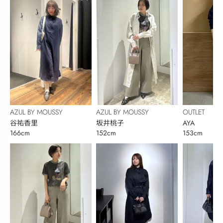
AZUL BY MOUSSY
AZUL BY MOUSSY
OUTLET
谷祐香里
坂井桃子
AYA
166cm
152cm
153cm