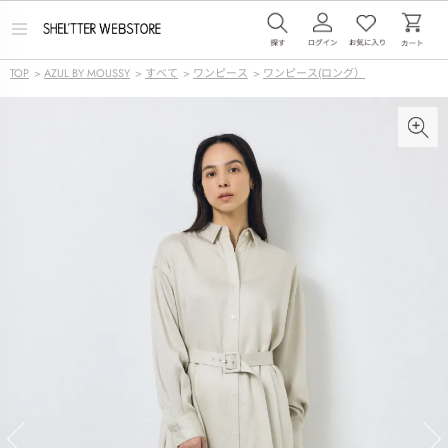
メ
ニ
ュ
TOP
>
AZUL BY MOUSSY
>
すべて
>
ワンピース
>
ワンピース(ロング）
ー
を
開
く