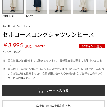
GREIGE
NVY
AZUL BY MOUSSY
セルロースロングシャツワンピース
￥3,995
（税込）
50
%OFF
36
ポイント還元
￥7,990
（税込）
 ※ 
受注当日から4日後までに発送となります。 最短注文日の翌日にお届けいたしま
す。
 ※ 
会員様は、税抜¥100毎に1ポイント＝¥1でご利用頂けるポイントが貯まり、会員ラ
ンクが上がると還元率もUP！会員様限定セールや送料無料などお得な会員ランク
サービスの
詳細はこちら
。