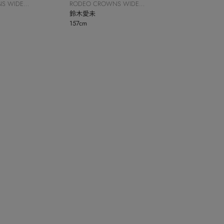
S WIDE
RODEO CROWNS WIDE
BOWL
鈴木愛未
157cm