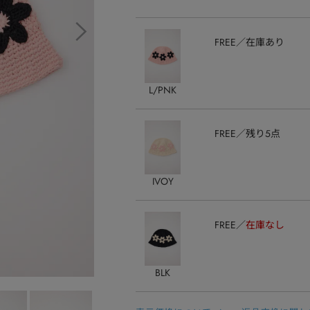
FREE
在庫あり
L/PNK
FREE
残り5点
IVOY
FREE
在庫なし
BLK