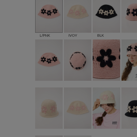
L/PNK
IVOY
BLK