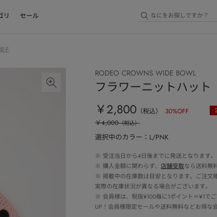
ゴリ
セール
帽子
RODEO CROWNS WIDE BOWL
フラワーニットハット
￥2,800
（税込）
30
%OFF
￥4,000
（税込）
選択中のカラー：L/PNK
※
受注当日から4日後までに発送となります。
※
購入金額に関わらず、
店舗受取
なら送料無
※
掲載中の在庫数は目安となります。ご注文
実際の在庫状況が異なる場合がございます。
※
会員様は、税抜¥100毎に1ポイント＝¥1
UP！会員様限定セールや送料無料などお得な