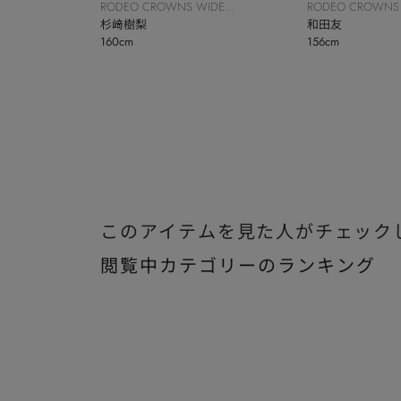
RODEO CROWNS WIDE
RODEO CROWNS
BOWL
杉﨑樹梨
BOWL
和田友
160cm
156cm
このアイテムを見た人がチェック
閲覧中カテゴリーのランキング