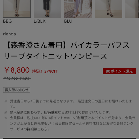
BEG
L/BLK
BLU
rienda
【森香澄さん着用】バイカラーパフス
リーブタイトニットワンピース
￥8,800
（税込）
27
%OFF
80
ポイント還元
￥12,100
（税込）
再入荷お知らせ
 ※ 
受注当日から4日後までに発送となります。 最短注文日の翌日にお届けいたしま
す。
 ※ 
購入金額に関わらず、
店舗受取
なら送料無料でお届けいたします。
 ※ 
会員様は、税抜¥100毎に1ポイント＝¥1でご利用頂けるポイントが貯まり、会員ラ
ンクが上がると還元率もUP！会員様限定セールや送料無料などお得な会員ランク
サービスの
詳細はこちら
。