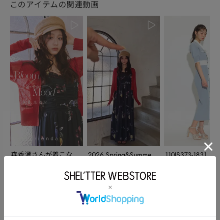
このアイテムの関連動画
森香澄さんが着こなす
2026 Spring&Summer
110JS373-1831_BL
4月LOOKが公開✨
C...
powered by
このアイテムを使ったスタッフコーディネート