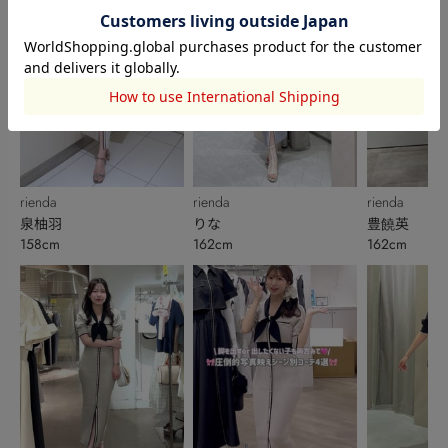
rienda
rienda
rienda
泉柚羽
りな
豊饒英
158cm
162cm
162cm