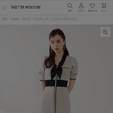
メ
ニ
ュ
TOP
>
rienda
>
すべて
>
ワンピース
>
ワンピース(ロング）
ー
を
開
く