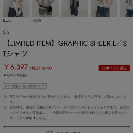
BLU
KHA
SLY
【LIMITED ITEM】GRAPHIC SHEER L／S
Tシャツ
￥6,397
（税込）
20
%OFF
58
ポイント還元
￥7,997
（税込）
WEB限定
再入荷お知らせ
 ※ 
受注当日から4日後までに発送となります。 最短注文日の翌日にお届けいたしま
す。
 ※ 
会員様は、税抜¥100毎に1ポイント＝¥1でご利用頂けるポイントが貯まり、会員ラ
ンクが上がると還元率もUP！会員様限定セールや送料無料などお得な会員ランク
サービスの
詳細はこちら
。