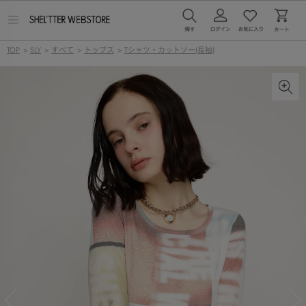
メ
ニ
ュ
TOP
>
SLY
>
すべて
>
トップス
>
Tシャツ・カットソー(長袖)
ー
を
開
く