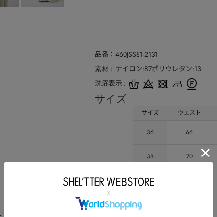
品番
460JSS81-2131
ナイロン:87ポリウレタン:13
素材
洗濯表示
サイズ
サイズ
ウエスト
36
66
38
70
40
72
ート