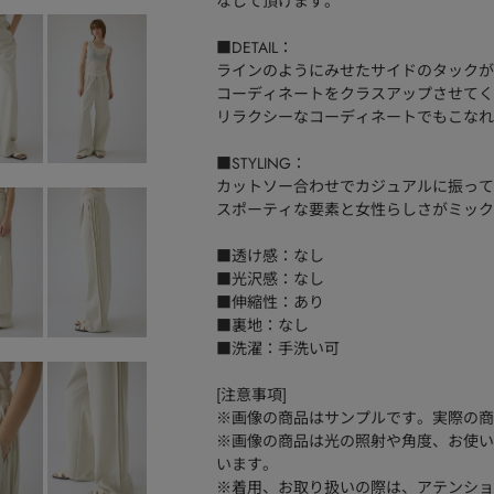
なして頂けます。
■DETAIL：
ラインのようにみせたサイドのタックが
コーディネートをクラスアップさせてく
リラクシーなコーディネートでもこなれ
■STYLING：
カットソー合わせでカジュアルに振って
スポーティな要素と女性らしさがミック
■透け感：なし
■光沢感：なし
■伸縮性：あり
■裏地：なし
■洗濯：手洗い可
[注意事項]
※画像の商品はサンプルです。実際の商
※画像の商品は光の照射や角度、お使い
います。
※着用、お取り扱いの際は、アテンショ