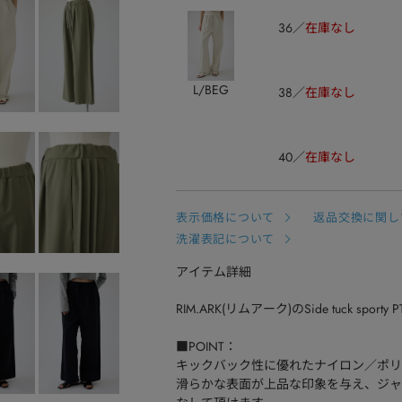
36
在庫なし
L/BEG
38
在庫なし
40
在庫なし
表示価格について
返品交換に関し
洗濯表記について
アイテム詳細
RIM.ARK(リムアーク)のSide tuck sporty PT(
■POINT：
キックバック性に優れたナイロン／ポリ
滑らかな表面が上品な印象を与え、ジャ