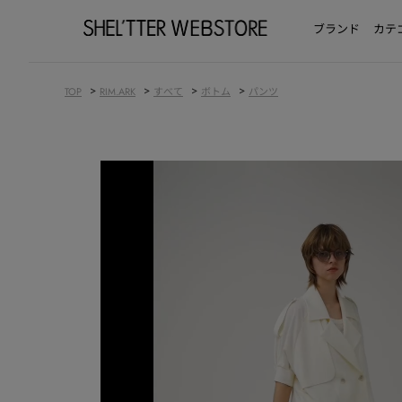
ブランド
カテ
>
>
>
>
TOP
RIM.ARK
すべて
ボトム
パンツ