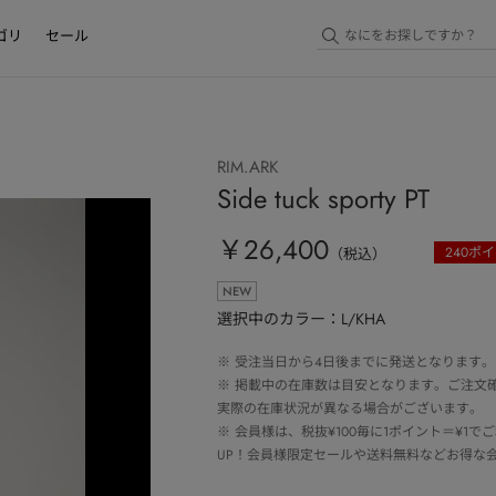
ゴリ
セール
RIM.ARK
Side tuck sporty PT
￥26,400
240
ポイ
（税込）
NEW
選択中のカラー：L/KHA
※
受注当日から4日後までに発送となります。
※
掲載中の在庫数は目安となります。ご注文
実際の在庫状況が異なる場合がございます。
※
会員様は、税抜¥100毎に1ポイント＝¥1
UP！会員様限定セールや送料無料などお得な