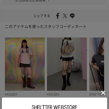
シェアする
このアイテムを使ったスタッフコーディネート
MOUSSY
MOUSSY
SHEL’TTER
半田依子
萌
たから
159cm
160cm
160cm