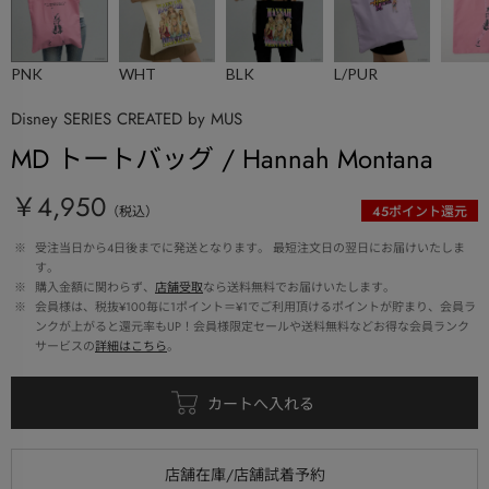
PNK
WHT
BLK
L/PUR
Disney SERIES CREATED by MUS
MD トートバッグ / Hannah Montana
￥4,950
（税込）
45
ポイント還元
 ※ 
受注当日から4日後までに発送となります。 最短注文日の翌日にお届けいたしま
す。
 ※ 
購入金額に関わらず、
店舗受取
なら送料無料でお届けいたします。
 ※ 
会員様は、税抜¥100毎に1ポイント＝¥1でご利用頂けるポイントが貯まり、会員ラ
ンクが上がると還元率もUP！会員様限定セールや送料無料などお得な会員ランク
サービスの
詳細はこちら
。