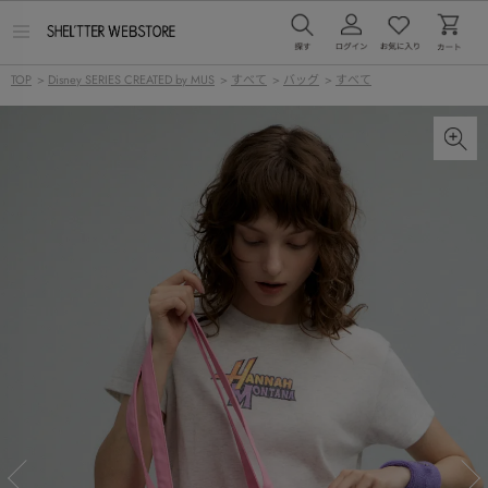
メ
ニ
ュ
TOP
>
Disney SERIES CREATED by MUS
>
すべて
>
バッグ
>
すべて
ー
を
開
く