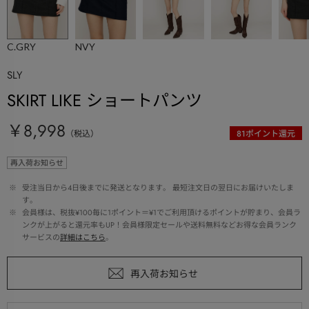
C.GRY
NVY
SLY
SKIRT LIKE ショートパンツ
￥8,998
（税込）
81
ポイント還元
再入荷お知らせ
 ※ 
受注当日から4日後までに発送となります。 最短注文日の翌日にお届けいたしま
す。
 ※ 
会員様は、税抜¥100毎に1ポイント＝¥1でご利用頂けるポイントが貯まり、会員ラ
ンクが上がると還元率もUP！会員様限定セールや送料無料などお得な会員ランク
サービスの
詳細はこちら
。