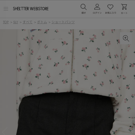
メ
ニ
ュ
TOP
>
SLY
>
すべて
>
ボトム
>
ショートパンツ
ー
を
開
く