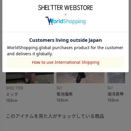
SLY
SLY
SLY
Rio
石川貴梨
湊有里紗
165cm
156cm
152cm
SLY
SLY
SHEL’TTER
菊池瑠希
湯澤真琴
ミック
165cm
155cm
153cm
このアイテムを見た人がチェックしている商品