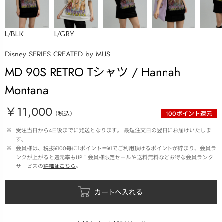
L/BLK
L/GRY
Disney SERIES CREATED by MUS
MD 90S RETRO Tシャツ / Hannah
Montana
￥11,000
（税込）
100
ポイント還元
 ※ 
受注当日から4日後までに発送となります。 最短注文日の翌日にお届けいたしま
す。
 ※ 
会員様は、税抜¥100毎に1ポイント＝¥1でご利用頂けるポイントが貯まり、会員ラ
ンクが上がると還元率もUP！会員様限定セールや送料無料などお得な会員ランク
サービスの
詳細はこちら
。