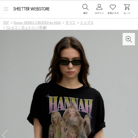
メ
ニ
ュ
TOP
>
Disney SERIES CREATED by MUS
>
すべて
>
トップス
ー
>
Tシャツ・カットソー(半袖)
を
開
く