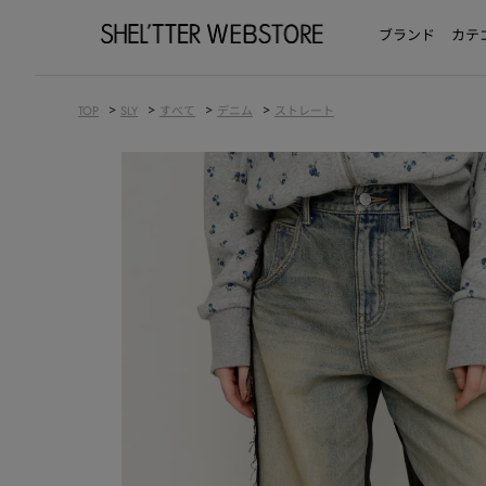
ブランド
カテ
>
>
>
>
TOP
SLY
すべて
デニム
ストレート