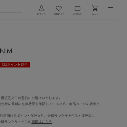
ENIM
123
ポイント還元
 最短注文日の翌日にお届けいたします。
確定時に最新の在庫状況を確認しているため、商品ページの表示と
でご利用頂けるポイントが貯まり、会員ランクが上がると還元率も
会員ランクサービスの
詳細はこちら
。