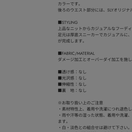
カラーです。
後ろのウエスト部分には、SLYオリジ
■STYLING
上品なニットからカジュアルなフーディ
足元は厚底スニーカーでカジュアルに、
が完成します。
■FABRIC/MATERIAL
ダメージ加工とオーバーダイ加工を施し
■透け感：なし
■光沢感：なし
■伸縮性：なし
■裏 地：なし
※お取り扱い上のご注意
・素材特性上、着用や洗濯につれ退色し
・雨や汗等の湿った状態、着用や洗濯、
ます。
・白・淡色との組合せは避けて下さい。