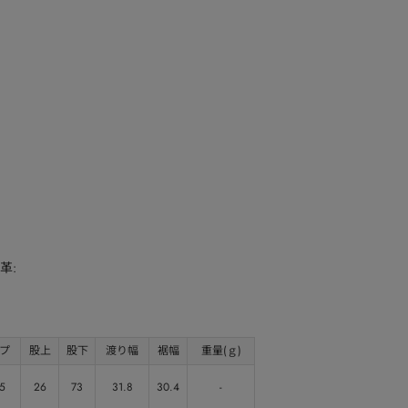
革:
プ
股上
股下
渡り幅
裾幅
重量(ｇ)
5
26
73
31.8
30.4
-