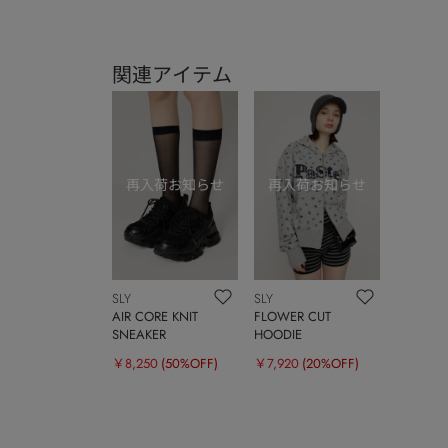
関連アイテム
SLY
SLY
AIR CORE KNIT
FLOWER CUT
SNEAKER
HOODIE
￥8,250
(50%OFF)
￥7,920
(20%OFF)