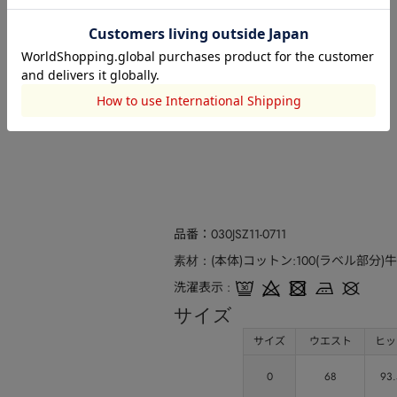
品番
030JSZ11-0711
(本体)コットン:100(ラベル部分)牛
素材
洗濯表示
サイズ
サイズ
ウエスト
ヒッ
0
68
93.