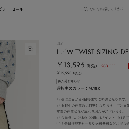
ゴリ
セール
SLY
L／W TWIST SIZING D
￥13,596
（税込）
20
%OFF
￥16,995
（税込）
再入荷お知らせ
選択中のカラー：M/BLK
※
受注当日から4日後までに発送となります。
※
掲載中の在庫数は目安となります。ご注文
実際の在庫状況が異なる場合がございます。
※
会員様は、税抜¥100毎に1ポイント＝¥1
UP！会員様限定セールや送料無料などお得な