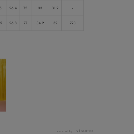
5
26.4
75
33
31.2
-
.5
26.8
77
34.2
32
723
powered by