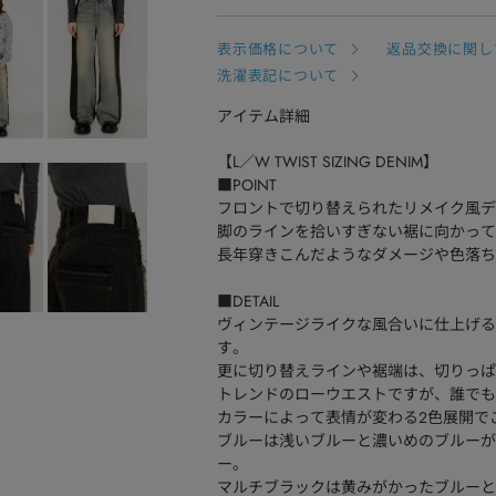
表示価格について
返品交換に関し
洗濯表記について
アイテム詳細
【L／W TWIST SIZING DENIM】
■POINT
フロントで切り替えられたリメイク風デ
脚のラインを拾いすぎない裾に向かって
長年穿きこんだようなダメージや色落ち
■DETAIL
ヴィンテージライクな風合いに仕上げる
す。
更に切り替えラインや裾端は、切りっぱ
トレンドのローウエストですが、誰でも
カラーによって表情が変わる2色展開で
ブルーは浅いブルーと濃いめのブルーが
ー。
マルチブラックは黄みがかったブルーと