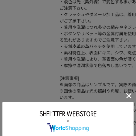
・淡色は光（紫外線）で変色する事があ
ご注意下さい。
・クラッシュやダメージ加工品は、着用
がご了承下さい。
・着用や洗濯につれ多少の縮みやネジレ
・ボタンやリベット等の金属付属を使用
る恐れがありますのでご注意下さい。
・天然皮革の革パッチを使用しています
・素材特性上、表面にキズ、シワ、斑点
・着用や洗濯により、革表面の色が濃く
・摩擦や湿潤状態で色落ちし易いです。
[注意事項]
※画像の商品はサンプルです。実際の商
※画像の商品は光の照射や角度、お使い
います。
※着用、お取り扱いの際は、アテンショ
※一部予約商品につきましては生産上の
ざいます。
※追加生産商品は、一部の店舗、通販で