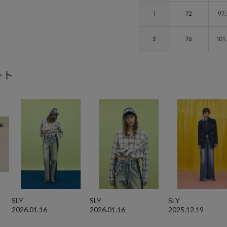
1
72
97.
2
76
101
ート
SLY
SLY
SLY
2026.01.16
2026.01.16
2025.12.19