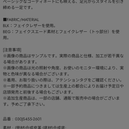
ベーシックなコーディネートにも映える、足元からスタイルを引き
締める一足です。
■FABRIC/MATERIAL
BLK：フェイクレザーを使用。
BEG：フェイクスエード素材とフェイクレザー（トゥ部分）を使
用。
[注意事項]
※画像の商品はサンプルです。実際の商品と仕様、加工が若干異な
る場合があります。
※画像の商品は光の照射や角度、お使いのモニター環境により、実
物と色味が異なる場合がございます。
※着用、お取り扱いの際は、アテンションタグをご確認ください。
※一部予約商品につきましては生産上の都合によりお届け予定日や
店頭発売と前後する場合もございます。
※追加生産商品は、一部の店舗、通販で販売中の場合がございま
す。予めご了承下さい。
品番
030JS455-2601
素材
(甲材)合成皮革:(底材)合成底: