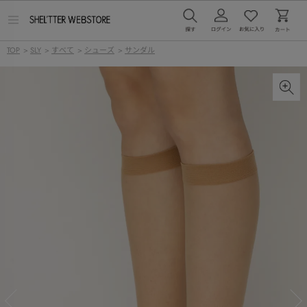
メ
ニ
ュ
TOP
>
SLY
>
すべて
>
シューズ
>
サンダル
ー
を
開
く