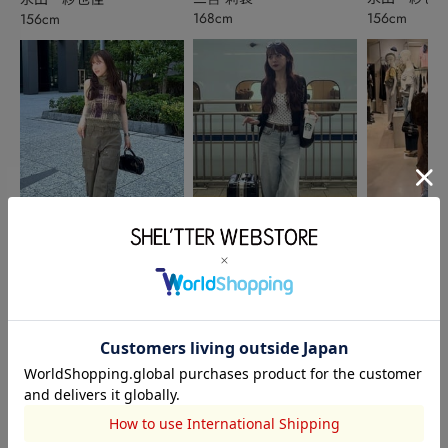
168cm
156cm
156cm
SLY
SLY
本社STAFF
永田 紗也佳
永田 紗也
小多喜想
156cm
156cm
159cm
このアイテムを見た人がチェックしている商品
閲覧中カテゴリーのランキング