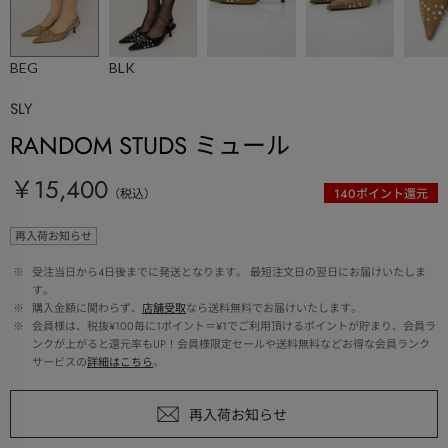
BEG
BLK
SLY
RANDOM STUDS ミュール
￥15,400
（税込）
140
ポイント還元
再入荷お知らせ
 ※ 
受注当日から4日後までに発送となります。 最短注文日の翌日にお届けいたしま
す。
 ※ 
購入金額に関わらず、
店舗受取
なら送料無料でお届けいたします。
 ※ 
会員様は、税抜¥100毎に1ポイント＝¥1でご利用頂けるポイントが貯まり、会員ラ
ンクが上がると還元率もUP！会員様限定セールや送料無料などお得な会員ランク
サービスの
詳細はこちら
。