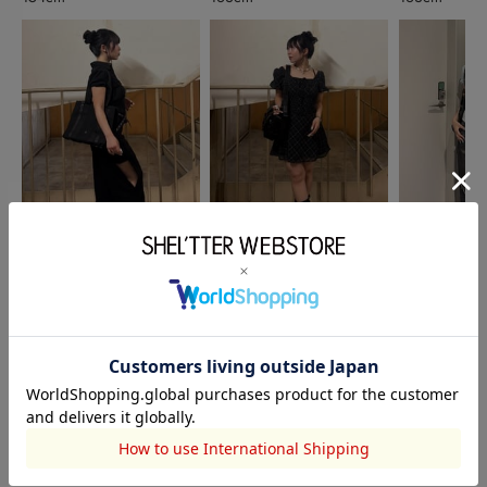
SLY
SLY
SLY
吉川 蘭
吉川 蘭
久保美羽
147cm
147cm
156cm
このアイテムを見た人がチェックしている商品
閲覧中カテゴリーのランキング