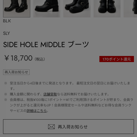
BLK
SLY
SIDE HOLE MIDDLE ブーツ
￥18,700
（税込）
170
ポイント還元
再入荷お知らせ
 ※ 
受注当日から4日後までに発送となります。 最短注文日の翌日にお届けいたしま
す。
 ※ 
購入金額に関わらず、
店舗受取
なら送料無料でお届けいたします。
 ※ 
会員様は、税抜¥100毎に1ポイント＝¥1でご利用頂けるポイントが貯まり、会員ラ
ンクが上がると還元率もUP！会員様限定セールや送料無料などお得な会員ランク
サービスの
詳細はこちら
。