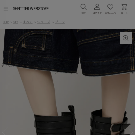
メ
ニ
ュ
TOP
>
SLY
>
すべて
>
シューズ
>
ブーツ
ー
を
開
く