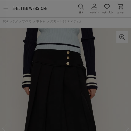
メ
ニ
ュ
TOP
>
SLY
>
すべて
>
ボトム
>
スカート(ミディアム)
ー
を
開
く