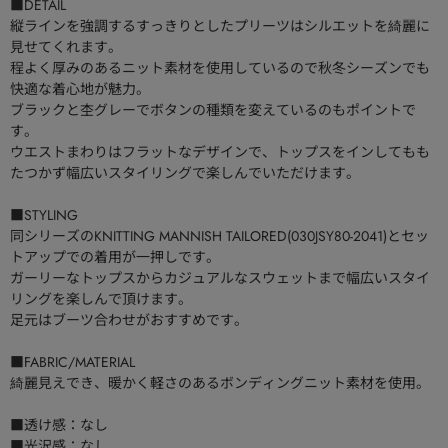
■DETAIL
縦ラインを強調するすっきりとしたプリーツはシルエットを綺麗に
見せてくれます。
程よく厚みのあるニット素材を使用しているので秋冬シーズンでも
快適な着心地が魅力。
ブラックと杢グレーでボタンの種類を変えているのもポイントで
す。
ウエストまわりはフラットなデザインで、トップスをインしてもも
たつかず幅広いスタイリングで楽しんでいただけます。
■STYLING
同シリーズのKNITTING MANNISH TAILORED(030JSY80-2041)とセッ
トアップでの着用が一押しです。
ガーリーなトップスからカジュアルなスウェットまで幅広いスタイ
リングを楽しんで頂けます。
足元はブーツ合わせがおすすめです。
■FABRIC/MATERIAL
綺麗見えでき、暖かく軽さのあるボンディングニット素材を使用。
■透け感：なし
■光沢感：なし