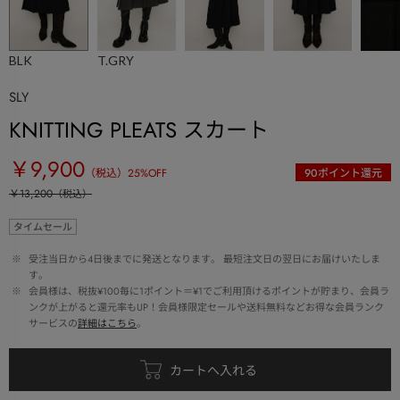
BLK
T.GRY
SLY
KNITTING PLEATS スカート
￥9,900
（税込）
25
%OFF
90
ポイント還元
￥13,200
（税込）
タイムセール
 ※ 
受注当日から4日後までに発送となります。 最短注文日の翌日にお届けいたしま
す。
 ※ 
会員様は、税抜¥100毎に1ポイント＝¥1でご利用頂けるポイントが貯まり、会員ラ
ンクが上がると還元率もUP！会員様限定セールや送料無料などお得な会員ランク
サービスの
詳細はこちら
。