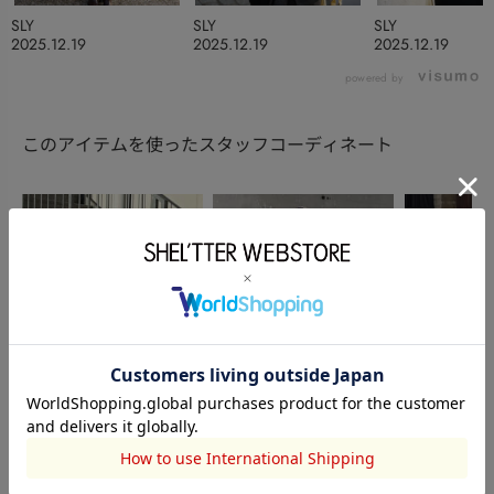
SLY
SLY
SLY
2025.12.19
2025.12.19
2025.12.19
powered by
このアイテムを使ったスタッフコーディネート
SLY
SLY
SHEL’TTER
北本咲
渡邊実生
網野はる