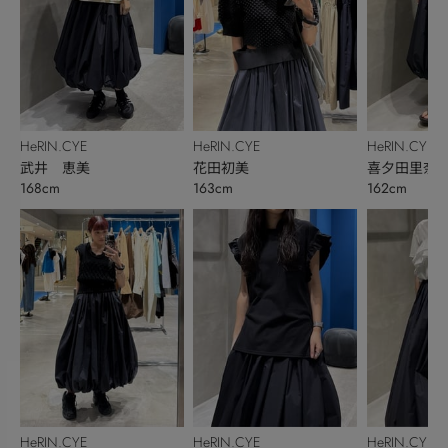
HeRIN.CYE
HeRIN.CYE
HeRIN.CYE
武井 恵美
花田初美
喜夕田里奈【
168cm
163cm
162cm
ベ秋】
HeRIN.CYE
HeRIN.CYE
HeRIN.CYE