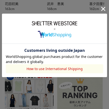
花田初美
武井 恵美
喜夕田里奈【
163cm
168cm
162cm
ベ秋】
このアイテムを見た人がチェックしている商品
閲覧中カテゴリーのランキング
TOPICS