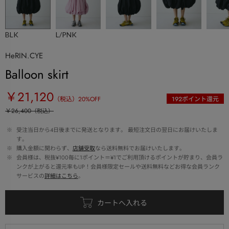
BLK
L/PNK
HeRIN.CYE
Balloon skirt
￥21,120
（税込）
20
%OFF
192
ポイント還元
￥26,400
（税込）
 ※ 
受注当日から4日後までに発送となります。 最短注文日の翌日にお届けいたしま
す。
 ※ 
購入金額に関わらず、
店舗受取
なら送料無料でお届けいたします。
 ※ 
会員様は、税抜¥100毎に1ポイント＝¥1でご利用頂けるポイントが貯まり、会員ラ
ンクが上がると還元率もUP！会員様限定セールや送料無料などお得な会員ランク
サービスの
詳細はこちら
。