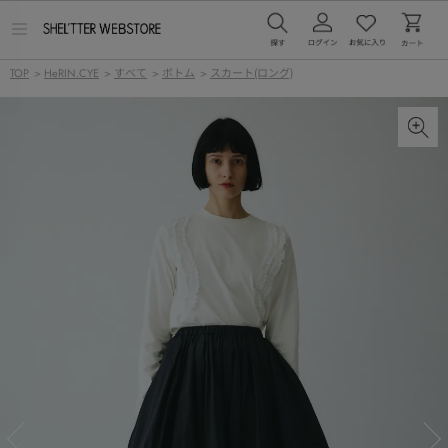
メ
ニ
ュ
TOP
>
HeRIN.CYE
>
すべて
>
ボトム
>
スカート(ロング)
ー
を
開
く