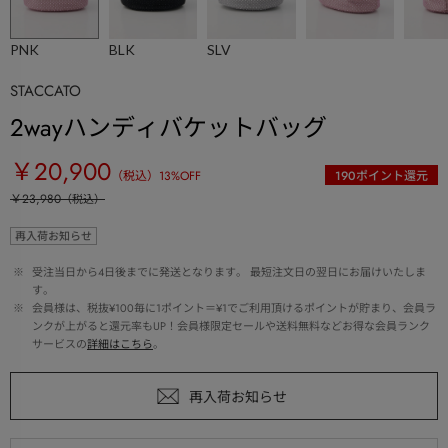
PNK
BLK
SLV
STACCATO
2wayハンディバケットバッグ
￥20,900
（税込）
13
%OFF
190
ポイント還元
￥23,980
（税込）
再入荷お知らせ
 ※ 
受注当日から4日後までに発送となります。 最短注文日の翌日にお届けいたしま
す。
 ※ 
会員様は、税抜¥100毎に1ポイント＝¥1でご利用頂けるポイントが貯まり、会員ラ
ンクが上がると還元率もUP！会員様限定セールや送料無料などお得な会員ランク
サービスの
詳細はこちら
。