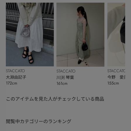
STACCATO
STACCATO
STACCATO
大淵由記子
今野 愛美
川渕 琴葉
172cm
155cm
161cm
このアイテムを見た人がチェックしている商品
閲覧中カテゴリーのランキング