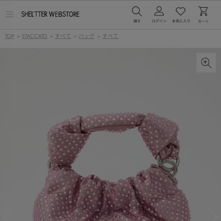
メ
ニ
ュ
TOP
>
STACCATO
>
すべて
>
バッグ
>
すべて
ー
を
開
く