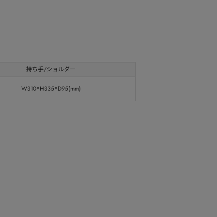
持ち手/ショルダー
W310*H335*D95(mm)