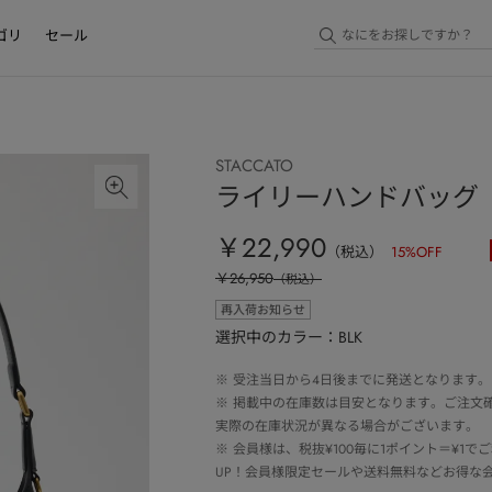
ゴリ
セール
STACCATO
ライリーハンドバッグ
￥22,990
（税込）
15
%OFF
￥26,950
（税込）
再入荷お知らせ
選択中のカラー：BLK
※
受注当日から4日後までに発送となります。
※
掲載中の在庫数は目安となります。ご注文
実際の在庫状況が異なる場合がございます。
※
会員様は、税抜¥100毎に1ポイント＝¥1
UP！会員様限定セールや送料無料などお得な