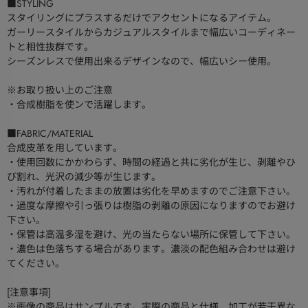
■STYLING
スタイリングにプラスするだけでアクセントになるアイテム。
ガーリースタイルからカジュアルスタイルまで幅広いコーディネー
トと相性抜群です。
シーズンレスで使用出来るデザインなので、幅広いシー使用。
※お取り扱い上のご注意
・合成樹脂を使ンで活躍します。
■FABRIC/MATERIAL
合成皮革を用しています。
・使用回数にかかわらず、時間の経過と共に劣化が生じ、剥離やひ
び割れ、光沢の減少等が生じます。
・汚れが付着したままの放置は劣化を早めますのでご注意下さい。
・過度な摩擦や引っ張りは樹脂の剥離の原因になりますのでお避け
下さい。
・保管は高温多湿を避け、光の当たらない場所に保管して下さい。
・濃色は色落ちする場合があります。濃淡の配色組み合わせは避け
てください。
[注意事項]
※画像の商品はサンプルです。実際の商品と仕様、加工が若干異な