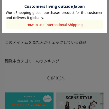
SLY
SLY
SLY
𝙮𝙪𝙮𝙪
川上 奈那
airi
158cm
152cm
148cm
このアイテムを見た人がチェックしている商品
閲覧中カテゴリーのランキング
TOPICS