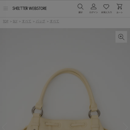
メ
ニ
ュ
TOP
>
SLY
>
すべて
>
バッグ
>
すべて
ー
を
開
く