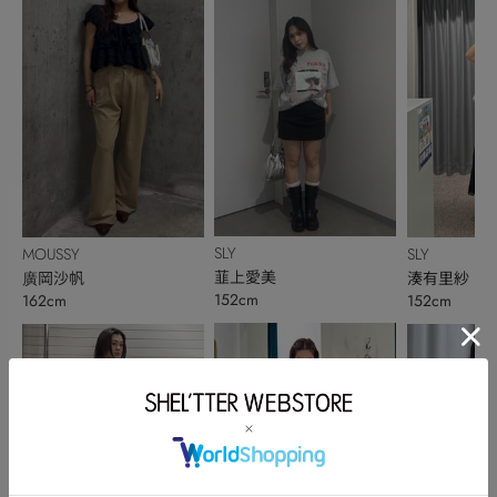
SLY
MOUSSY
SLY
韮上愛美
廣岡沙帆
湊有里紗
152cm
162cm
152cm