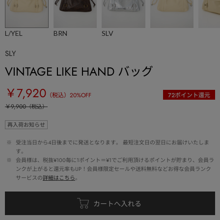
L/YEL
BRN
SLV
SLY
VINTAGE LIKE HAND バッグ
￥7,920
（税込）
20
%OFF
72
ポイント還元
￥9,900
（税込）
再入荷お知らせ
 ※ 
受注当日から4日後までに発送となります。 最短注文日の翌日にお届けいたしま
す。
 ※ 
会員様は、税抜¥100毎に1ポイント＝¥1でご利用頂けるポイントが貯まり、会員ラ
ンクが上がると還元率もUP！会員様限定セールや送料無料などお得な会員ランク
サービスの
詳細はこちら
。